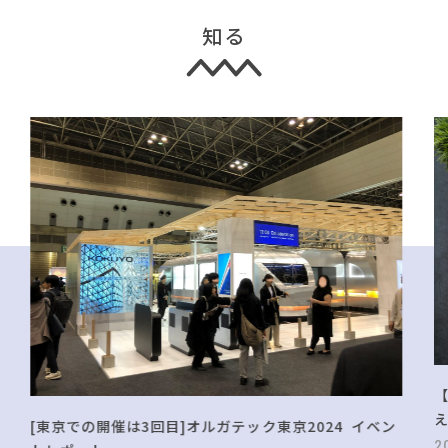
知る
[東京での開催は3回目]オルガテック東京2024 イベン
2