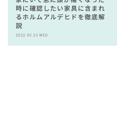
#タンスのゲン
NEWS
買える有名デザイナーがデザ
されている理由を徹底解
時に確認したい家具に含まれ
タイルから定番スタイルまで
買える有名デザイナーがデザ
されている理由を徹底解
#オフィスチェア
#2022 春ドラマ
#木図鑑
#IDÉE
インしたインテリアを一挙紹
説！！
るホルムアルデヒドを徹底解
紹介！おすすめインテリアス
インしたインテリアを一挙紹
説！！
#ACTUS
ABOUT
#チェア
#無印良品
#田中みな実
介
説
タイル18選
介
#ニトリ
#ファニタメ
2023.09.27 WED
2023.09.27 WED
#岡崎製材
CONTACT
#材木屋のおやじとせがれ
#一枚板
#サステナブル
#KEYUCA
2022.10.24 MON
2022.05.25 WED
2023.09.23 SAT
2022.10.24 MON
#unico
#インテリアコーディネート
#家具
#インテリアスタイリングの法則
#大川家具
#インダストリアルスタイル
#岸井ゆきの
#コメリ
#良品計画
#照明
利用規約
プライバシーポリシー
CLOSE
COPYRIGHT © AZSQUARE. ALL RIGHTS RESERVED