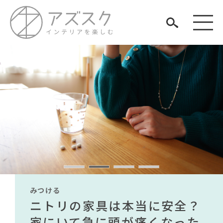
見つける
知る
TAG LIST
楽しむ
#おすすめ
#ソファ
#インテリアの法則
#2022 秋ドラマ
#テレワーク
#映画
#コクヨ
#展示会
#関家具
#テーブル
#石田ゆり子
#間宮祥太朗
みつける
みつける
みつける
みつける
みつける
みつける
#2022 夏ドラマ
#IKEA
#波瑠
#中村アン
#カリモク家具
無印で有名デザイナーのアイ
IKEA家具は引っ越し業者を悩
ニトリの家具は本当に安全？
【部屋をおしゃれにしたい人
無印で有名デザイナーのアイ
IKEA家具は引っ越し業者を悩
#DINOS CORPORATION
ARCHIVE
#アダル
#河淳
#大塚家具
テムが手に入る？無印良品で
ませる？引っ越し業者に敬遠
家にいて急に頭が痛くなった
必見】今話題のインテリアス
テムが手に入る？無印良品で
ませる？引っ越し業者に敬遠
#ヤマソロ
#MoMA
#フェリシモ