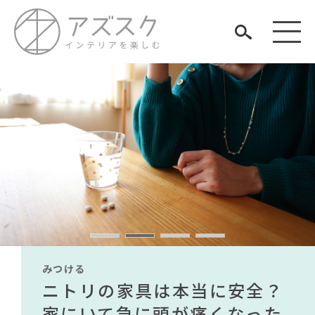
見つける
知る
TAG LIST
楽しむ
#MoMA
#2022 秋ドラマ
#間宮祥太朗
#オフィスチェア
#KEYUCA
#岸井ゆきの
#コクヨ
#カリモク家具
#2022 夏ドラマ
#一枚板
#材木屋のおやじとせがれ
みつける
みつける
みつける
みつける
みつける
みつける
#ACTUS
#ヤマソロ
#ソファ
#unico
#アダル
無印で有名デザイナーのアイ
IKEA家具は引っ越し業者を悩
ニトリの家具は本当に安全？
【部屋をおしゃれにしたい人
無印で有名デザイナーのアイ
IKEA家具は引っ越し業者を悩
#ニトリ
ARCHIVE
#おすすめ
#映画
#波瑠
#石田ゆり子
テムが手に入る？無印良品で
ませる？引っ越し業者に敬遠
家にいて急に頭が痛くなった
必見】今話題のインテリアス
テムが手に入る？無印良品で
ませる？引っ越し業者に敬遠