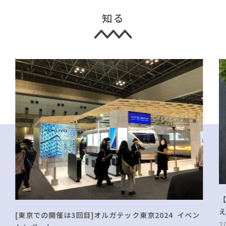
知る
[東京での開催は3回目]オルガテック東京2024 イベン
2