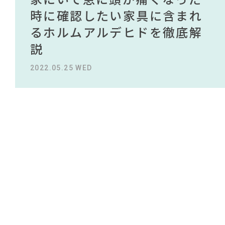
#無印良品
#IKEA
#田中みな実
#サステナブル
#2022 春ドラマ
NEWS
買える有名デザイナーがデザ
されている理由を徹底解
時に確認したい家具に含まれ
タイルから定番スタイルまで
買える有名デザイナーがデザ
されている理由を徹底解
#インテリアコーディネート
#チェア
インしたインテリアを一挙紹
説！！
るホルムアルデヒドを徹底解
紹介！おすすめインテリアス
インしたインテリアを一挙紹
説！！
#タンスのゲン
ABOUT
介
説
タイル18選
介
#DINOS CORPORATION
2023.09.27 WED
2023.09.27 WED
#インテリアスタイリングの法則
CONTACT
2022.10.24 MON
2022.05.25 WED
2023.09.23 SAT
2022.10.24 MON
#大塚家具
#テレワーク
#フェリシモ
#照明
#IDÉE
#インテリアの法則
#コメリ
#中村アン
#岡崎製材
#大川家具
#展示会
#インダストリアルスタイル
#河淳
#ファニタメ
#家具
#良品計画
#関家具
#木図鑑
#テーブル
利用規約
プライバシーポリシー
CLOSE
COPYRIGHT © AZSQUARE. ALL RIGHTS RESERVED