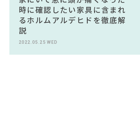
#映画
#良品計画
NEWS
#カリモク家具
#IDÉE
#オフィスチェア
買える有名デザイナーがデザ
されている理由を徹底解
時に確認したい家具に含まれ
タイルから定番スタイルまで
買える有名デザイナーがデザ
されている理由を徹底解
#テレワーク
#DINOS CORPORATION
#大塚家具
#ファニタメ
インしたインテリアを一挙紹
説！！
るホルムアルデヒドを徹底解
紹介！おすすめインテリアス
インしたインテリアを一挙紹
説！！
ABOUT
#岸井ゆきの
#タンスのゲン
#おすすめ
#家具
介
説
タイル18選
介
2023.09.27 WED
2023.09.27 WED
#木図鑑
CONTACT
#ヤマソロ
#MoMA
#石田ゆり子
#岡崎製材
#ACTUS
2022.10.24 MON
2022.05.25 WED
2023.09.23 SAT
2022.10.24 MON
#2022 夏ドラマ
#コクヨ
#一枚板
#インテリアスタイリングの法則
#ソファ
#2022 秋ドラマ
#インダストリアルスタイル
#チェア
#展示会
#間宮祥太朗
#フェリシモ
#材木屋のおやじとせがれ
利用規約
プライバシーポリシー
CLOSE
COPYRIGHT © AZSQUARE. ALL RIGHTS RESERVED