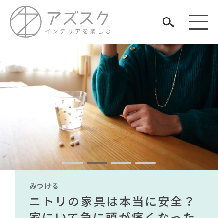
見つける
知る
TAG LIST
楽しむ
#無印良品
#unico
#大川家具
#河淳
#アダル
#ニトリ
#コメリ
#IKEA
#関家具
#波瑠
#KEYUCA
#インテリアの法則
みつける
みつける
みつける
みつける
みつける
みつける
#照明
#サステナブル
#田中みな実
無印で有名デザイナーのアイ
IKEA家具は引っ越し業者を悩
ニトリの家具は本当に安全？
【部屋をおしゃれにしたい人
無印で有名デザイナーのアイ
IKEA家具は引っ越し業者を悩
#インテリアコーディネート
ARCHIVE
#2022 春ドラマ
テムが手に入る？無印良品で
ませる？引っ越し業者に敬遠
家にいて急に頭が痛くなった
必見】今話題のインテリアス
テムが手に入る？無印良品で
ませる？引っ越し業者に敬遠
#テーブル
#中村アン