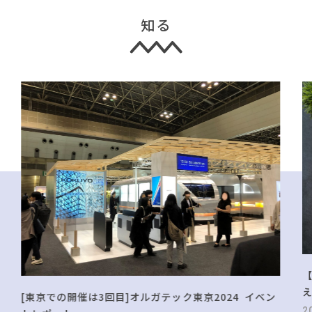
知る
[東京での開催は3回目]オルガテック東京2024 イベン
2