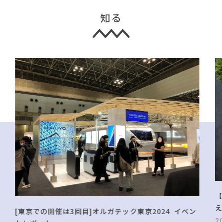
知る
[東京での開催は3回目]オルガテック東京2024 イベン
2