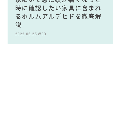
#おすすめ
#2022 秋ドラマ
#コクヨ
NEWS
買える有名デザイナーがデザ
されている理由を徹底解
時に確認したい家具に含まれ
タイルから定番スタイルまで
買える有名デザイナーがデザ
されている理由を徹底解
#大塚家具
#大川家具
#サステナブル
#岸井ゆきの
インしたインテリアを一挙紹
説！！
るホルムアルデヒドを徹底解
紹介！おすすめインテリアス
インしたインテリアを一挙紹
説！！
#インテリアの法則
#コメリ
ABOUT
#フェリシモ
#アダル
#2022 夏ドラマ
#展示会
#波瑠
#オフィスチェア
介
説
タイル18選
介
#KEYUCA
#木図鑑
2023.09.27 WED
2023.09.27 WED
#unico
CONTACT
#タンスのゲン
#テレワーク
2022.10.24 MON
2022.05.25 WED
2023.09.23 SAT
2022.10.24 MON
#2022 春ドラマ
#ヤマソロ
#チェア
#IKEA
#MoMA
#ソファ
#IDÉE
#間宮祥太朗
#インテリアコーディネート
#田中みな実
#石田ゆり子
#インダストリアルスタイル
#DINOS CORPORATION
利用規約
プライバシーポリシー
CLOSE
COPYRIGHT © AZSQUARE. ALL RIGHTS RESERVED