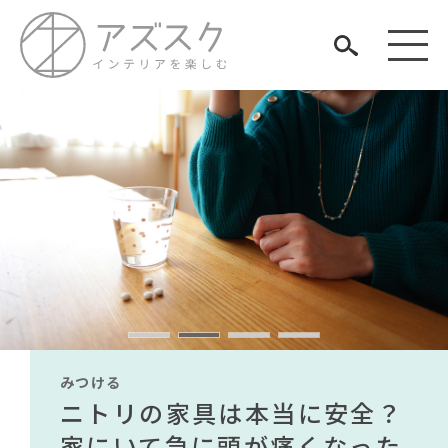
見つける
知る
TAG LIST
楽しむ
#ニトリ
#映画
#無印良品
#河淳
#岡崎製材
#中村アン
#関家具
#カリモク家具
#材木屋のおやじとせがれ
#一枚板
#ACTUS
#良品計画
#家具
みつける
みつける
みつける
みつける
みつける
みつける
#照明
#ファニタメ
無印で有名デザイナーのアイ
IKEA家具は引っ越し業者を悩
ニトリの家具は本当に安全？
【部屋をおしゃれにしたい人
無印で有名デザイナーのアイ
IKEA家具は引っ越し業者を悩
#テーブル
ARCHIVE
#インテリアスタイリングの法則
テムが手に入る？無印良品で
ませる？引っ越し業者に敬遠
家にいて急に頭が痛くなった
必見】今話題のインテリアス
テムが手に入る？無印良品で
ませる？引っ越し業者に敬遠