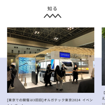
知る
[東京での開催は3回目]オルガテック東京2024 イベン
2