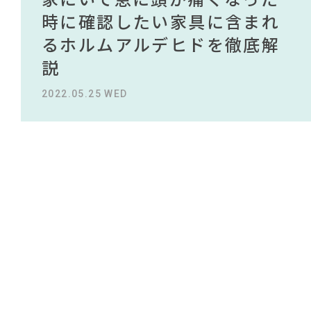
#IKEA
NEWS
買える有名デザイナーがデザ
されている理由を徹底解
時に確認したい家具に含まれ
タイルから定番スタイルまで
買える有名デザイナーがデザ
されている理由を徹底解
#インテリアスタイリングの法則
インしたインテリアを一挙紹
説！！
るホルムアルデヒドを徹底解
紹介！おすすめインテリアス
インしたインテリアを一挙紹
説！！
#ニトリ
ABOUT
#間宮祥太朗
#DINOS CORPORATION
#2022 秋ドラマ
介
説
タイル18選
介
2023.09.27 WED
2023.09.27 WED
#2022 夏ドラマ
#MoMA
CONTACT
#中村アン
#岸井ゆきの
#IDÉE
#コメリ
2022.10.24 MON
2022.05.25 WED
2023.09.23 SAT
2022.10.24 MON
#サステナブル
#フェリシモ
#材木屋のおやじとせがれ
#大川家具
#ソファ
#一枚板
#波瑠
#アダル
#石田ゆり子
#映画
#unico
#インテリアコーディネート
#タンスのゲン
#2022 春ドラマ
#河淳
利用規約
プライバシーポリシー
CLOSE
COPYRIGHT © AZSQUARE. ALL RIGHTS RESERVED