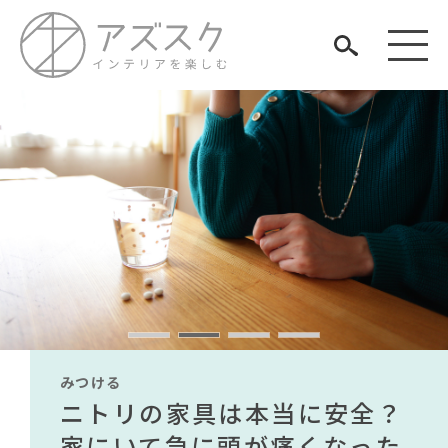
見つける
知る
TAG LIST
楽しむ
#ファニタメ
#展示会
#岡崎製材
#カリモク家具
#コクヨ
#オフィスチェア
#テーブル
#インダストリアルスタイル
#良品計画
#無印良品
#チェア
#照明
#田中みな実
みつける
みつける
みつける
みつける
みつける
みつける
#テレワーク
#インテリアの法則
#ヤマソロ
#ACTUS
無印で有名デザイナーのアイ
IKEA家具は引っ越し業者を悩
ニトリの家具は本当に安全？
【部屋をおしゃれにしたい人
無印で有名デザイナーのアイ
IKEA家具は引っ越し業者を悩
#大塚家具
#関家具
ARCHIVE
#KEYUCA
#木図鑑
#おすすめ
テムが手に入る？無印良品で
ませる？引っ越し業者に敬遠
家にいて急に頭が痛くなった
必見】今話題のインテリアス
テムが手に入る？無印良品で
ませる？引っ越し業者に敬遠
#家具