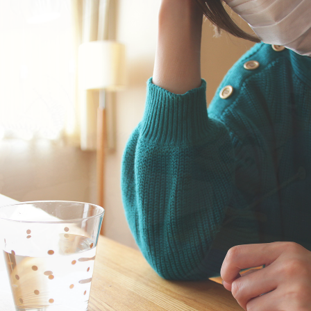
TAG LIST
#KEYU
#テレワーク
#家具
#インテリアの法則
#波瑠
#大川家具
#無印
#田中みな実
#カリモク家具
#材木屋のおやじとせがれ
#タン
#インテリアコーディネート
#映画
#MoMA
#ファニタメ
#2022 春
#IKEA
#河淳
#フェリシモ