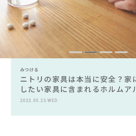
#インテリアスタイリングの法則
#インダスト
#
#2022 夏ドラマ
#関家具
#良品計画
#岸井ゆきの
#IDÉE
#unico
#2022 秋ドラマ
#一枚板
#アダル
#テーブル
#中村アン
#間
#ACTUS
#DINOS CORPORATION
#コメリ
#ヤマ
#展示会
CLOSE
みつける
みつける
みつける
みつける
みつける
みつける
無印で有名デザイナーのアイテ
IKEA家具は引っ越し業者を悩
ニトリの家具は本当に安全？家
【部屋をおしゃれにしたい人必
無印で有名デザイナーのアイテ
IKEA家具は引っ越し業者を悩
名デザイナーがデザインしたイ
る理由を徹底解説！！
したい家具に含まれるホルムア
ら定番スタイルまで紹介！おす
名デザイナーがデザインしたイ
る理由を徹底解説！！
2022.10.24 MON
2023.09.27 WED
2022.05.25 WED
2023.09.23 SAT
2022.10.24 MON
2023.09.27 WED