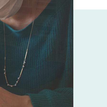
CA
#大塚家具
良品
#コクヨ
#岡崎製材
スのゲン
#ニトリ
#照明
ドラマ
#サステナブル