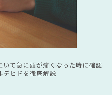
リアルスタイル
#石田ゆり子
木図鑑
#おすすめ
宮祥太朗
#オフィスチェア
ソロ
#チェア
#ソファ
ムが手に入る？無印良品で買える有
ませる？引っ越し業者に敬遠されてい
にいて急に頭が痛くなった時に確認
見】今話題のインテリアスタイルか
ムが手に入る？無印良品で買える有
ませる？引っ越し業者に敬遠されてい
ンテリアを一挙紹介
ルデヒドを徹底解説
すめインテリアスタイル18選
ンテリアを一挙紹介