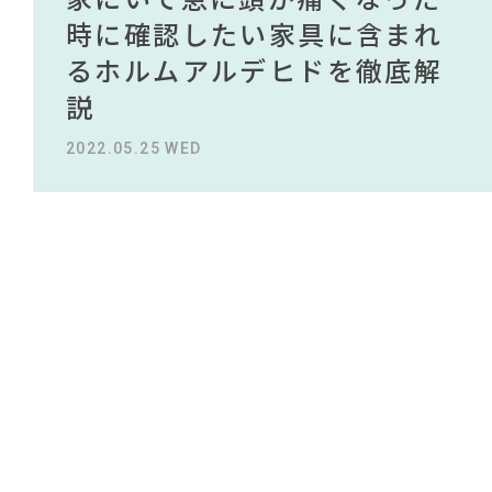
#2022 春ドラマ
NEWS
買える有名デザイナーがデザ
されている理由を徹底解
時に確認したい家具に含まれ
タイルから定番スタイルまで
買える有名デザイナーがデザ
されている理由を徹底解
#インテリアコーディネート
#コメリ
#木図鑑
インしたインテリアを一挙紹
説！！
るホルムアルデヒドを徹底解
紹介！おすすめインテリアス
インしたインテリアを一挙紹
説！！
#IKEA
#オフィスチェア
ABOUT
#岡崎製材
#照明
#おすすめ
#MoMA
介
説
タイル18選
介
#サステナブル
#波瑠
#コクヨ
2023.09.27 WED
2023.09.27 WED
#大川家具
#映画
#unico
#中村アン
CONTACT
#IDÉE
#ソファ
#無印良品
#カリモク家具
#田中みな実
2022.10.24 MON
2022.05.25 WED
2023.09.23 SAT
2022.10.24 MON
#ACTUS
#チェア
#河淳
#石田ゆり子
#材木屋のおやじとせがれ
#一枚板
#間宮祥太朗
#展示会
#関家具
#インダストリアルスタイル
#DINOS CORPORATION
#インテリアスタイリングの法則
#家具
#岸井ゆきの
利用規約
プライバシーポリシー
COPYRIGHT © AZSQUARE. ALL RIGHTS RESERVED
CLOSE