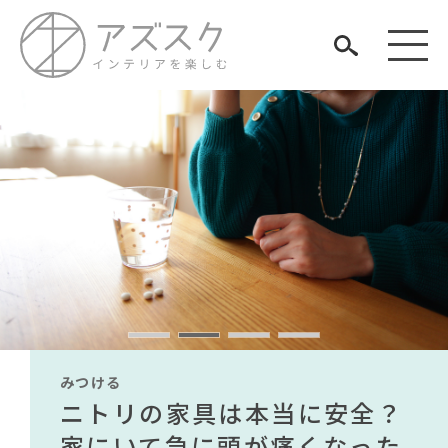
見つける
知る
TAG LIST
楽しむ
#2022 秋ドラマ
#ヤマソロ
#フェリシモ
#ファニタメ
#テレワーク
#テーブル
#大塚家具
#ニトリ
#インテリアの法則
みつける
みつける
みつける
みつける
みつける
みつける
#KEYUCA
#2022 夏ドラマ
無印で有名デザイナーのアイ
IKEA家具は引っ越し業者を悩
ニトリの家具は本当に安全？
【部屋をおしゃれにしたい人
無印で有名デザイナーのアイ
IKEA家具は引っ越し業者を悩
#アダル
ARCHIVE
#タンスのゲン
#良品計画
テムが手に入る？無印良品で
ませる？引っ越し業者に敬遠
家にいて急に頭が痛くなった
必見】今話題のインテリアス
テムが手に入る？無印良品で
ませる？引っ越し業者に敬遠