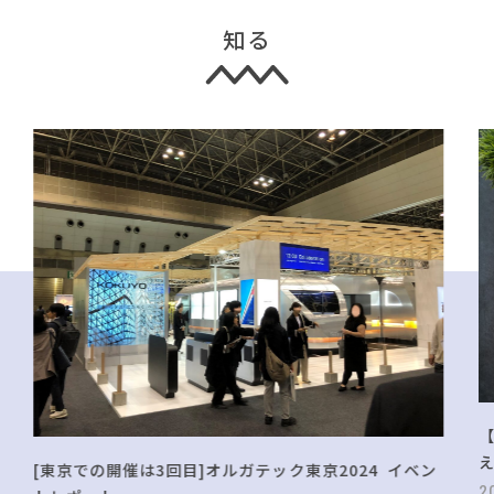
知る
[東京での開催は3回目]オルガテック東京2024 イベン
2