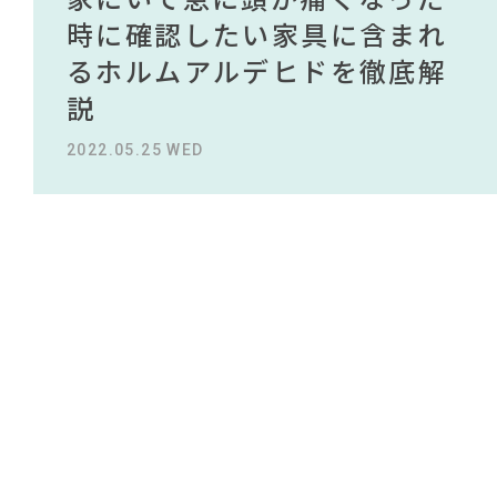
#コメリ
#IDÉE
#フェリシモ
NEWS
#おすすめ
買える有名デザイナーがデザ
されている理由を徹底解
時に確認したい家具に含まれ
タイルから定番スタイルまで
買える有名デザイナーがデザ
されている理由を徹底解
#材木屋のおやじとせがれ
#波瑠
#テーブル
#ヤマソロ
#チェア
#良品計画
インしたインテリアを一挙紹
説！！
るホルムアルデヒドを徹底解
紹介！おすすめインテリアス
インしたインテリアを一挙紹
説！！
#タンスのゲン
ABOUT
#2022 秋ドラマ
介
説
タイル18選
介
#大塚家具
2023.09.27 WED
2023.09.27 WED
#カリモク家具
#サステナブル
#岡崎製材
CONTACT
#ACTUS
#unico
#大川家具
#岸井ゆきの
#アダル
2022.10.24 MON
2022.05.25 WED
2023.09.23 SAT
2022.10.24 MON
#木図鑑
#2022 夏ドラマ
#家具
#照明
#河淳
#映画
#無印良品
#展示会
#間宮祥太朗
#石田ゆり子
#KEYUCA
#MoMA
#インテリアコーディネート
#2022 春ドラマ
利用規約
プライバシーポリシー
CLOSE
COPYRIGHT © AZSQUARE. ALL RIGHTS RESERVED