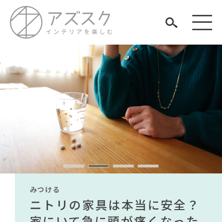
見つける
知る
TAG LIST
楽しむ
#インテリアスタイリングの法則
#テレワーク
#IKEA
#一枚板
#コクヨ
#オフィスチェア
#ソファ
#DINOS CORPORATION
#中村アン
みつける
みつける
みつける
みつける
みつける
みつける
#関家具
#インダストリアルスタイル
無印で有名デザイナーのアイ
IKEA家具は引っ越し業者を悩
ニトリの家具は本当に安全？
【部屋をおしゃれにしたい人
無印で有名デザイナーのアイ
IKEA家具は引っ越し業者を悩
#ファニタメ
ARCHIVE
#インテリアの法則
#田中みな実
#ニトリ
テムが手に入る？無印良品で
ませる？引っ越し業者に敬遠
家にいて急に頭が痛くなった
必見】今話題のインテリアス
テムが手に入る？無印良品で
ませる？引っ越し業者に敬遠