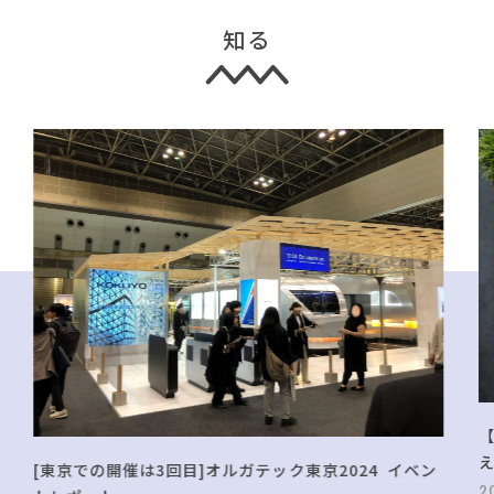
知る
[東京での開催は3回目]オルガテック東京2024 イベン
2