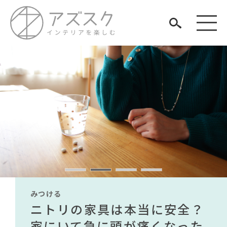
見つける
知る
TAG LIST
楽しむ
#インテリアコーディネート
#unico
#間宮祥太朗
#2022 春ドラマ
#IKEA
#岡崎製材
#岸井ゆきの
#ファニタメ
みつける
みつける
みつける
みつける
みつける
みつける
#河淳
#インテリアスタイリングの法則
無印で有名デザイナーのアイ
IKEA家具は引っ越し業者を悩
ニトリの家具は本当に安全？
【部屋をおしゃれにしたい人
無印で有名デザイナーのアイ
IKEA家具は引っ越し業者を悩
ARCHIVE
#MoMA
#関家具
#サステナブル
#IDÉE
#田中みな実
#一枚板
テムが手に入る？無印良品で
ませる？引っ越し業者に敬遠
家にいて急に頭が痛くなった
必見】今話題のインテリアス
テムが手に入る？無印良品で
ませる？引っ越し業者に敬遠