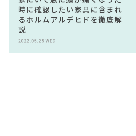
#ヤマソロ
#カリモク家具
#中村アン
#オフィスチェア
#照明
#大塚家具
NEWS
買える有名デザイナーがデザ
されている理由を徹底解
時に確認したい家具に含まれ
タイルから定番スタイルまで
買える有名デザイナーがデザ
されている理由を徹底解
#家具
#無印良品
#大川家具
#コメリ
#インダストリアルスタイル
#波瑠
インしたインテリアを一挙紹
説！！
るホルムアルデヒドを徹底解
紹介！おすすめインテリアス
インしたインテリアを一挙紹
説！！
ABOUT
#ニトリ
#KEYUCA
#ソファ
#テレワーク
介
説
タイル18選
介
#おすすめ
#2022 夏ドラマ
#展示会
2023.09.27 WED
2023.09.27 WED
#コクヨ
CONTACT
#インテリアの法則
2022.10.24 MON
2022.05.25 WED
2023.09.23 SAT
2022.10.24 MON
#DINOS CORPORATION
#2022 秋ドラマ
#木図鑑
#チェア
#材木屋のおやじとせがれ
#タンスのゲン
#映画
#テーブル
#石田ゆり子
#ACTUS
#良品計画
#フェリシモ
#アダル
利用規約
プライバシーポリシー
CLOSE
COPYRIGHT © AZSQUARE. ALL RIGHTS RESERVED