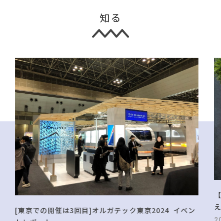
知る
[東京での開催は3回目]オルガテック東京2024 イベン
2