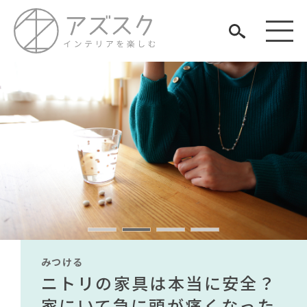
見つける
知る
TAG LIST
楽しむ
#おすすめ
#無印良品
#大川家具
#大塚家具
#KEYUCA
#石田ゆり子
#フェリシモ
#ACTUS
#関家具
みつける
みつける
みつける
みつける
みつける
みつける
#IKEA
#サステナブル
#岸井ゆきの
#MoMA
#インテリアコーディネート
無印で有名デザイナーのアイ
IKEA家具は引っ越し業者を悩
ニトリの家具は本当に安全？
【部屋をおしゃれにしたい人
無印で有名デザイナーのアイ
IKEA家具は引っ越し業者を悩
#テーブル
ARCHIVE
#unico
#良品計画
#材木屋のおやじとせがれ
#一枚板
テムが手に入る？無印良品で
ませる？引っ越し業者に敬遠
家にいて急に頭が痛くなった
必見】今話題のインテリアス
テムが手に入る？無印良品で
ませる？引っ越し業者に敬遠