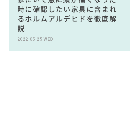
#ニトリ
#コメリ
#展示会
#照明
#オフィスチェア
NEWS
#タンスのゲン
買える有名デザイナーがデザ
されている理由を徹底解
時に確認したい家具に含まれ
タイルから定番スタイルまで
買える有名デザイナーがデザ
されている理由を徹底解
#ソファ
#インテリアの法則
#テレワーク
#チェア
インしたインテリアを一挙紹
説！！
るホルムアルデヒドを徹底解
紹介！おすすめインテリアス
インしたインテリアを一挙紹
説！！
#IDÉE
ABOUT
#インダストリアルスタイル
#田中みな実
#中村アン
#ファニタメ
介
説
タイル18選
介
#DINOS CORPORATION
2023.09.27 WED
2023.09.27 WED
CONTACT
#インテリアスタイリングの法則
2022.10.24 MON
2022.05.25 WED
2023.09.23 SAT
2022.10.24 MON
#2022 春ドラマ
#岡崎製材
#河淳
#アダル
#コクヨ
#木図鑑
#2022 夏ドラマ
#映画
#間宮祥太朗
#2022 秋ドラマ
#家具
#ヤマソロ
#波瑠
#カリモク家具
利用規約
プライバシーポリシー
CLOSE
COPYRIGHT © AZSQUARE. ALL RIGHTS RESERVED