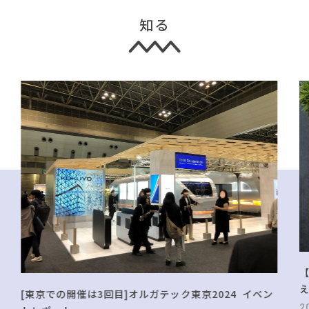
知る
[東京での開催は3回目]オルガテック東京2024 イベン
2