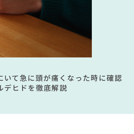
タンスのゲン
リングの法則
#ヤマソロ
#大川家具
ヨ
リアコーディネート
ムが手に入る？無印良品で買える有
ませる？引っ越し業者に敬遠されてい
にいて急に頭が痛くなった時に確認
見】今話題のインテリアスタイルか
ムが手に入る？無印良品で買える有
ませる？引っ越し業者に敬遠されてい
ンテリアを一挙紹介
ルデヒドを徹底解説
すめインテリアスタイル18選
ンテリアを一挙紹介