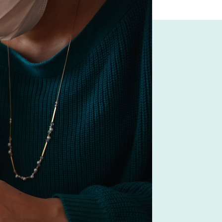
ニタメ
#ソファ
#中村アン
リ
#映画
#IDÉE
#オフィスチェア
ドラマ
#関家具
S CORPORATION
#河淳