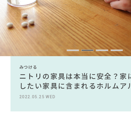
#2022 春ドラマ
#
#田中みな実
#岸井ゆきの
#アダル
#一枚板
#KEYUCA
#インテリアスタイ
#フェリシモ
#波瑠
#ニトリ
#2022 夏ドラマ
#展示会
#石田ゆり子
#照明
#コク
#インテ
#岡崎製材
#材木屋のおやじとせがれ
#インダストリアルスタイル
CLOSE
みつける
みつける
みつける
みつける
みつける
みつける
無印で有名デザイナーのアイテ
IKEA家具は引っ越し業者を悩
ニトリの家具は本当に安全？家
【部屋をおしゃれにしたい人必
無印で有名デザイナーのアイテ
IKEA家具は引っ越し業者を悩
名デザイナーがデザインしたイ
る理由を徹底解説！！
したい家具に含まれるホルムア
ら定番スタイルまで紹介！おす
名デザイナーがデザインしたイ
る理由を徹底解説！！
2022.10.24 MON
2023.09.27 WED
2022.05.25 WED
2023.09.23 SAT
2022.10.24 MON
2023.09.27 WED