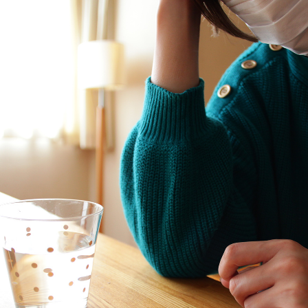
TAG LIST
#ファ
#良品計画
#無印良品
#テレワーク
#サステナブル
#大塚家具
#ACTUS
#家具
#unico
#コメ
#テーブル
#木図鑑
#おすすめ
#MoMA
#チェア
#2022 秋
#インテリアの法則
#IKEA
#DINO
#カリモク家具
#間宮祥太朗