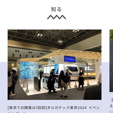
知る
[東京での開催は3回目]オルガテック東京2024 イベン
2