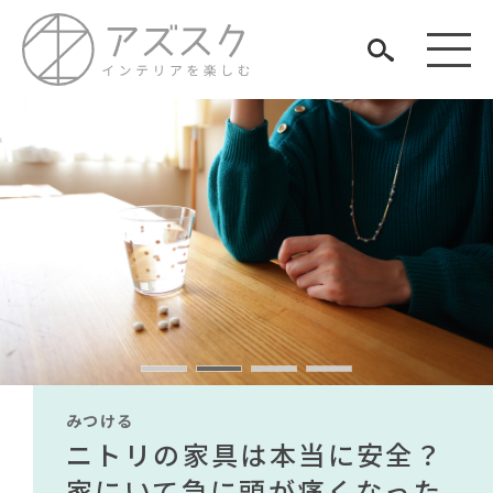
見つける
知る
TAG LIST
楽しむ
#KEYUCA
#タンスのゲン
#MoMA
#2022 春ドラマ
#オフィスチェア
#照明
#木図鑑
#おすすめ
みつける
みつける
みつける
みつける
みつける
みつける
#IKEA
#サステナブル
#大塚家具
無印で有名デザイナーのアイ
IKEA家具は引っ越し業者を悩
ニトリの家具は本当に安全？
【部屋をおしゃれにしたい人
無印で有名デザイナーのアイ
IKEA家具は引っ越し業者を悩
#ヤマソロ
#カリモク家具
ARCHIVE
#インテリアコーディネート
#展示会
テムが手に入る？無印良品で
ませる？引っ越し業者に敬遠
家にいて急に頭が痛くなった
必見】今話題のインテリアス
テムが手に入る？無印良品で
ませる？引っ越し業者に敬遠