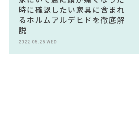
#大川家具
#良品計画
#田中みな実
#アダル
#岡崎製材
NEWS
買える有名デザイナーがデザ
されている理由を徹底解
時に確認したい家具に含まれ
タイルから定番スタイルまで
買える有名デザイナーがデザ
されている理由を徹底解
#コメリ
#テレワーク
#関家具
#波瑠
#岸井ゆきの
#インテリアの法則
#インダストリアルスタイル
インしたインテリアを一挙紹
説！！
るホルムアルデヒドを徹底解
紹介！おすすめインテリアス
インしたインテリアを一挙紹
説！！
ABOUT
#ソファ
#DINOS CORPORATION
#ニトリ
介
説
タイル18選
介
#チェア
#無印良品
#石田ゆり子
2023.09.27 WED
2023.09.27 WED
CONTACT
#フェリシモ
#材木屋のおやじとせがれ
#一枚板
#河淳
#ACTUS
#2022 秋ドラマ
#家具
2022.10.24 MON
2022.05.25 WED
2023.09.23 SAT
2022.10.24 MON
#コクヨ
#映画
#unico
#中村アン
#間宮祥太朗
#インテリアスタイリングの法則
#ファニタメ
#2022 夏ドラマ
#IDÉE
#テーブル
利用規約
プライバシーポリシー
CLOSE
COPYRIGHT © AZSQUARE. ALL RIGHTS RESERVED