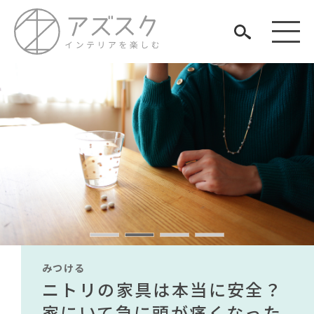
見つける
知る
TAG LIST
楽しむ
#ソファ
#テレワーク
#大川家具
#コクヨ
#ファニタメ
#ヤマソロ
#インテリアコーディネート
#石田ゆり子
#IDÉE
みつける
みつける
みつける
みつける
みつける
みつける
#2022 春ドラマ
無印で有名デザイナーのアイ
IKEA家具は引っ越し業者を悩
ニトリの家具は本当に安全？
【部屋をおしゃれにしたい人
無印で有名デザイナーのアイ
IKEA家具は引っ越し業者を悩
#インテリアスタイリングの法則
ARCHIVE
テムが手に入る？無印良品で
ませる？引っ越し業者に敬遠
家にいて急に頭が痛くなった
必見】今話題のインテリアス
テムが手に入る？無印良品で
ませる？引っ越し業者に敬遠