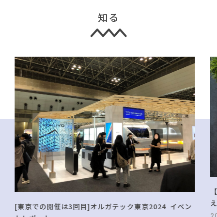
知る
[東京での開催は3回目]オルガテック東京2024 イベン
2