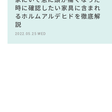
#KEYUCA
#映画
#インダストリアルスタイル
NEWS
買える有名デザイナーがデザ
されている理由を徹底解
時に確認したい家具に含まれ
タイルから定番スタイルまで
買える有名デザイナーがデザ
されている理由を徹底解
#良品計画
#サステナブル
#岡崎製材
#フェリシモ
#インテリアの法則
#照明
#アダル
インしたインテリアを一挙紹
説！！
るホルムアルデヒドを徹底解
紹介！おすすめインテリアス
インしたインテリアを一挙紹
説！！
ABOUT
#2022 夏ドラマ
#無印良品
#オフィスチェア
#2022 秋ドラマ
#関家具
介
説
タイル18選
介
#材木屋のおやじとせがれ
2023.09.27 WED
2023.09.27 WED
#ACTUS
#大塚家具
CONTACT
#河淳
#岸井ゆきの
#波瑠
#DINOS CORPORATION
#チェア
2022.10.24 MON
2022.05.25 WED
2023.09.23 SAT
2022.10.24 MON
#カリモク家具
#おすすめ
#コメリ
#IKEA
#間宮祥太朗
#一枚板
#ニトリ
#MoMA
#家具
#田中みな実
#中村アン
#タンスのゲン
#木図鑑
#unico
#テーブル
#展示会
利用規約
プライバシーポリシー
CLOSE
COPYRIGHT © AZSQUARE. ALL RIGHTS RESERVED