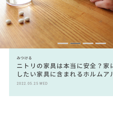
#インテリアスタイリン
#オフィスチェア
#テーブル
#2022 春ド
#IKEA
#インダストリアルスタイル
#岸井ゆきの
#ニトリ
#2022 夏ドラマ
#チェア
#照明
#材木屋のおやじと
#タンスのゲン
#KEYUCA
#コメリ
#DI
#岡崎製材
CLOSE
みつける
みつける
みつける
みつける
みつける
みつける
無印で有名デザイナーのアイテ
IKEA家具は引っ越し業者を悩
ニトリの家具は本当に安全？家
【部屋をおしゃれにしたい人必
無印で有名デザイナーのアイテ
IKEA家具は引っ越し業者を悩
名デザイナーがデザインしたイ
る理由を徹底解説！！
したい家具に含まれるホルムア
ら定番スタイルまで紹介！おす
名デザイナーがデザインしたイ
る理由を徹底解説！！
2022.10.24 MON
2023.09.27 WED
2022.05.25 WED
2023.09.23 SAT
2022.10.24 MON
2023.09.27 WED