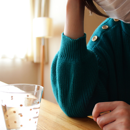
TAG LIST
#大
#テレワーク
#インテリアの法則
#フェリシモ
#中村アン
#A
#インテリアコーディネート
#良品計画
#ヤマソロ
#木図鑑
#ソファ
#MoM
#一枚板
#石田ゆり子
#間宮祥太朗
#IDÉE
#おすすめ
#家具
#2022 秋ドラマ
#大川
#田中みな実