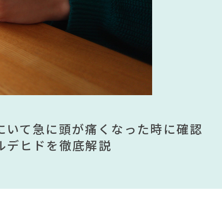
グの法則
ラマ
#ファニタメ
せがれ
#アダル
NOS CORPORATION
ムが手に入る？無印良品で買える有
ませる？引っ越し業者に敬遠されてい
にいて急に頭が痛くなった時に確認
見】今話題のインテリアスタイルか
ムが手に入る？無印良品で買える有
ませる？引っ越し業者に敬遠されてい
ンテリアを一挙紹介
ルデヒドを徹底解説
すめインテリアスタイル18選
ンテリアを一挙紹介