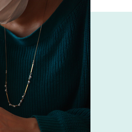
塚家具
#映画
#無印良品
CTUS
#カリモク家具
#河淳
A
#展示会
#波瑠
#サステナブル
家具
#unico
#関家具
#コクヨ