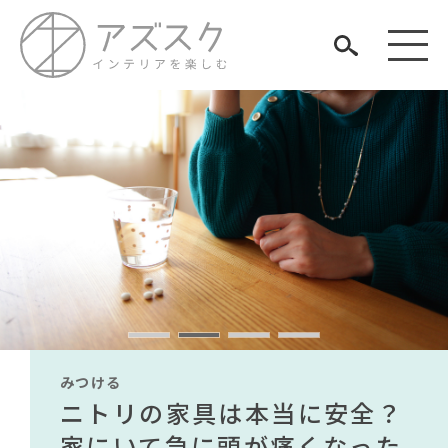
見つける
知る
TAG LIST
楽しむ
#ファニタメ
#テレワーク
#家具
#IDÉE
#チェア
#展示会
#インテリアスタイリングの法則
みつける
みつける
みつける
みつける
みつける
みつける
#ニトリ
#2022 秋ドラマ
無印で有名デザイナーのアイ
IKEA家具は引っ越し業者を悩
ニトリの家具は本当に安全？
【部屋をおしゃれにしたい人
無印で有名デザイナーのアイ
IKEA家具は引っ越し業者を悩
#照明
#岸井ゆきの
ARCHIVE
#タンスのゲン
#ACTUS
#映画
#岡崎製材
テムが手に入る？無印良品で
ませる？引っ越し業者に敬遠
家にいて急に頭が痛くなった
必見】今話題のインテリアス
テムが手に入る？無印良品で
ませる？引っ越し業者に敬遠