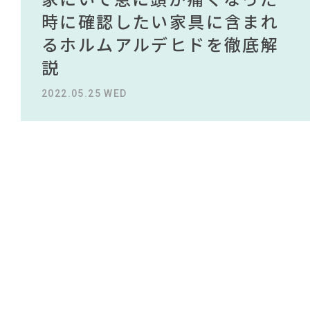
#ソファ
#DINOS CORPORATION
#IKEA
NEWS
買える有名デザイナーがデザ
されている理由を徹底解
時に確認したい家具に含まれ
タイルから定番スタイルまで
買える有名デザイナーがデザ
されている理由を徹底解
#フェリシモ
#一枚板
#サステナブル
#インテリアコーディネート
#関家具
インしたインテリアを一挙紹
説！！
るホルムアルデヒドを徹底解
紹介！おすすめインテリアス
インしたインテリアを一挙紹
説！！
#おすすめ
ABOUT
#コメリ
#unico
#アダル
#コクヨ
#大塚家具
介
説
タイル18選
介
#良品計画
#ヤマソロ
2023.09.27 WED
2023.09.27 WED
CONTACT
#インダストリアルスタイル
#カリモク家具
#2022 春ドラマ
#木図鑑
2022.10.24 MON
2022.05.25 WED
2023.09.23 SAT
2022.10.24 MON
#田中みな実
#波瑠
#大川家具
#中村アン
#材木屋のおやじとせがれ
#間宮祥太朗
#KEYUCA
#MoMA
#テーブル
#石田ゆり子
#河淳
#2022 夏ドラマ
#無印良品
#オフィスチェア
#インテリアの法則
利用規約
プライバシーポリシー
CLOSE
COPYRIGHT © AZSQUARE. ALL RIGHTS RESERVED