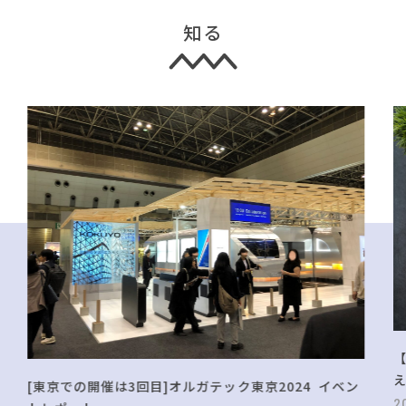
知る
[東京での開催は3回目]オルガテック東京2024 イベン
2