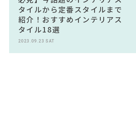
#2022 春ドラマ
NEWS
#関家具
買える有名デザイナーがデザ
されている理由を徹底解
時に確認したい家具に含まれ
タイルから定番スタイルまで
買える有名デザイナーがデザ
されている理由を徹底解
#IDÉE
#ファニタメ
#KEYUCA
インしたインテリアを一挙紹
説！！
るホルムアルデヒドを徹底解
紹介！おすすめインテリアス
インしたインテリアを一挙紹
説！！
ABOUT
#2022 夏ドラマ
#テーブル
#インテリアコーディネート
#unico
介
説
タイル18選
介
2023.09.27 WED
2023.09.27 WED
#タンスのゲン
#木図鑑
CONTACT
#間宮祥太朗
#ACTUS
#おすすめ
2022.10.24 MON
2022.05.25 WED
2023.09.23 SAT
2022.10.24 MON
#チェア
#コクヨ
#大塚家具
#IKEA
#材木屋のおやじとせがれ
#中村アン
#テレワーク
#コメリ
#照明
#オフィスチェア
#石田ゆり子
#大川家具
#ヤマソロ
#良品計画
#ソファ
#アダル
#カリモク家具
#インダストリアルスタイル
#田中みな実
#一枚板
利用規約
プライバシーポリシー
CLOSE
COPYRIGHT © AZSQUARE. ALL RIGHTS RESERVED