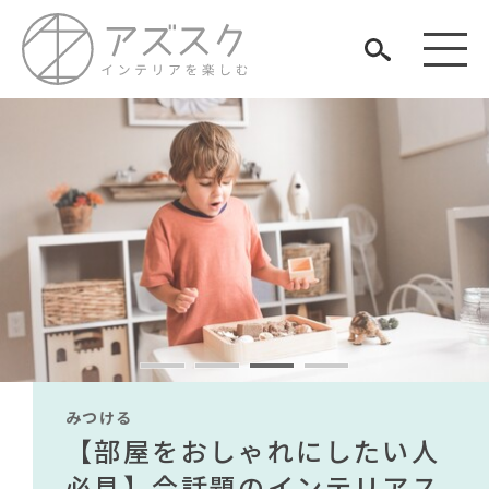
見つける
知る
TAG LIST
楽しむ
#家具
#DINOS CORPORATION
#2022 秋ドラマ
#MoMA
#フェリシモ
#岸井ゆきの
#ニトリ
#河淳
みつける
みつける
みつける
みつける
みつける
みつける
#インテリアスタイリングの法則
無印で有名デザイナーのアイ
IKEA家具は引っ越し業者を悩
ニトリの家具は本当に安全？
【部屋をおしゃれにしたい人
無印で有名デザイナーのアイ
IKEA家具は引っ越し業者を悩
ARCHIVE
#インテリアの法則
#展示会
#波瑠
#岡崎製材
テムが手に入る？無印良品で
ませる？引っ越し業者に敬遠
家にいて急に頭が痛くなった
必見】今話題のインテリアス
テムが手に入る？無印良品で
ませる？引っ越し業者に敬遠
#映画
#無印良品
#サステナブル