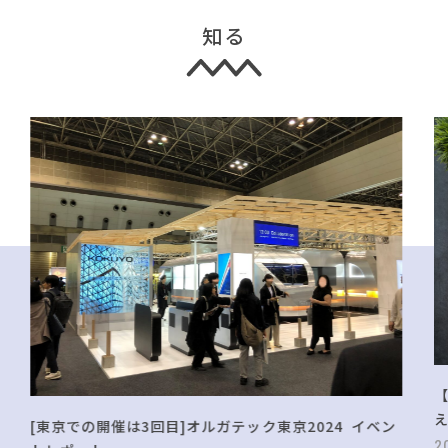
知る
[東京での開催は3回目]オルガテック東京2024 イベン
2