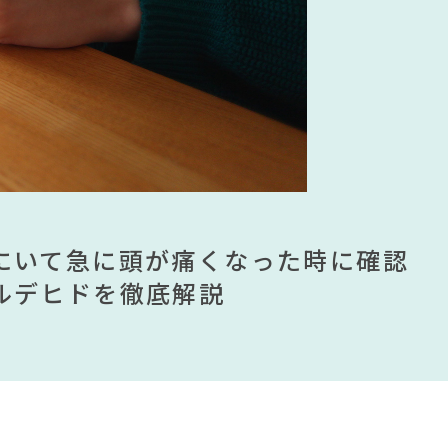
#木図鑑
テーブル
2 春ドラマ
#中村アン
ico
#MoMA
#展示会
ムが手に入る？無印良品で買える有
ませる？引っ越し業者に敬遠されてい
にいて急に頭が痛くなった時に確認
見】今話題のインテリアスタイルか
ムが手に入る？無印良品で買える有
ませる？引っ越し業者に敬遠されてい
ンテリアを一挙紹介
ルデヒドを徹底解説
すめインテリアスタイル18選
ンテリアを一挙紹介