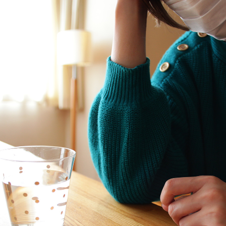
TAG LIST
#ファニタメ
#ACTUS
#大塚家具
#タン
#2022 秋ドラマ
#ヤマソロ
#ソファ
#岸井ゆきの
#波瑠
#サス
#おすす
#関家具
#材木屋のおやじとせがれ
#岡崎製材
#田中みな実
#KEYUCA
#ニトリ
#チェア
#カリモク家具
#IDÉE
#インダ