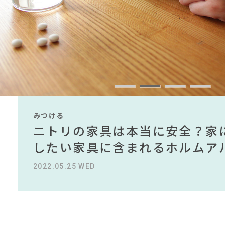
#インテリアの法則
#インテリアコーディネート
#照明
#
#インテリアスタイリングの法則
#フェリシモ
#202
#DINOS CORPORATION
#2022 夏ドラマ
#無印良品
#テレワーク
#コメリ
#un
#石田ゆり子
#間宮祥太朗
#良品計画
#大川家具
#オフィスチェア
#アダル
#一枚板
CLOSE
みつける
みつける
みつける
みつける
みつける
みつける
無印で有名デザイナーのアイテ
IKEA家具は引っ越し業者を悩
ニトリの家具は本当に安全？家
【部屋をおしゃれにしたい人必
無印で有名デザイナーのアイテ
IKEA家具は引っ越し業者を悩
名デザイナーがデザインしたイ
る理由を徹底解説！！
したい家具に含まれるホルムア
ら定番スタイルまで紹介！おす
名デザイナーがデザインしたイ
る理由を徹底解説！！
2022.10.24 MON
2023.09.27 WED
2022.05.25 WED
2023.09.23 SAT
2022.10.24 MON
2023.09.27 WED