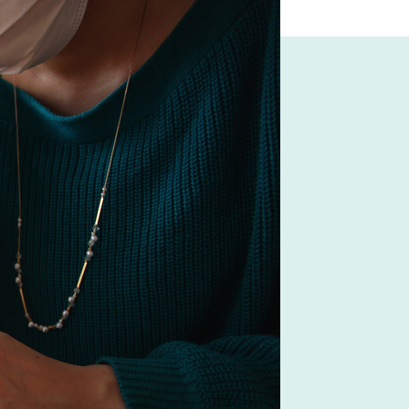
スのゲン
#IKEA
テナブル
め
#家具
#映画
#コクヨ
#河淳
ストリアルスタイル