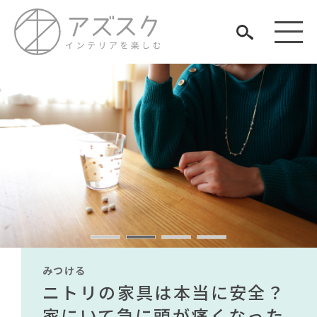
見つける
知る
TAG LIST
楽しむ
#大川家具
#カリモク家具
#河淳
#サステナブル
#テーブル
#良品計画
#IKEA
#インテリアスタイリングの法則
みつける
みつける
みつける
みつける
みつける
みつける
#おすすめ
#映画
#MoMA
#オフィスチェア
#一枚板
無印で有名デザイナーのアイ
IKEA家具は引っ越し業者を悩
ニトリの家具は本当に安全？
【部屋をおしゃれにしたい人
無印で有名デザイナーのアイ
IKEA家具は引っ越し業者を悩
#2022 春ドラマ
ARCHIVE
#岡崎製材
テムが手に入る？無印良品で
ませる？引っ越し業者に敬遠
家にいて急に頭が痛くなった
必見】今話題のインテリアス
テムが手に入る？無印良品で
ませる？引っ越し業者に敬遠