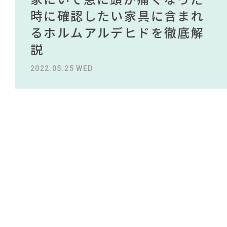
#2022 秋ドラマ
#無印良品
#波瑠
#中村アン
#照明
NEWS
#ヤマソロ
#DINOS CORPORATION
買える有名デザイナーがデザ
されている理由を徹底解
時に確認したい家具に含まれ
タイルから定番スタイルまで
買える有名デザイナーがデザ
されている理由を徹底解
#IDÉE
#ファニタメ
#材木屋のおやじとせがれ
インしたインテリアを一挙紹
説！！
るホルムアルデヒドを徹底解
紹介！おすすめインテリアス
インしたインテリアを一挙紹
説！！
#タンスのゲン
ABOUT
#ニトリ
#間宮祥太朗
介
説
タイル18選
介
#木図鑑
#KEYUCA
#unico
#テレワーク
2023.09.27 WED
2023.09.27 WED
CONTACT
#家具
#石田ゆり子
#岸井ゆきの
#田中みな実
#フェリシモ
2022.10.24 MON
2022.05.25 WED
2023.09.23 SAT
2022.10.24 MON
#インテリアの法則
#コメリ
#チェア
#アダル
#展示会
#インテリアコーディネート
#大塚家具
#ACTUS
#コクヨ
#関家具
#ソファ
#インダストリアルスタイル
#2022 夏ドラマ
利用規約
プライバシーポリシー
CLOSE
COPYRIGHT © AZSQUARE. ALL RIGHTS RESERVED