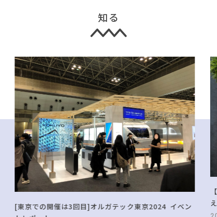
知る
[東京での開催は3回目]オルガテック東京2024 イベン
2