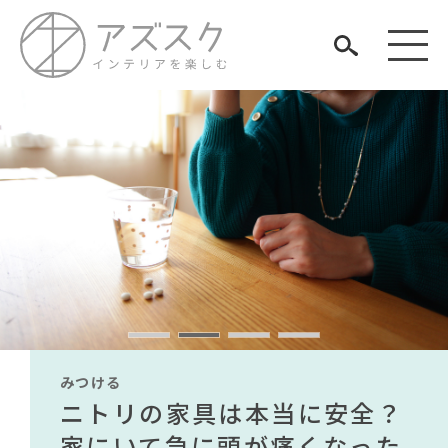
見つける
知る
TAG LIST
楽しむ
#石田ゆり子
#インテリアスタイリングの法則
#テレワーク
#コクヨ
#材木屋のおやじとせがれ
#岸井ゆきの
みつける
みつける
みつける
みつける
みつける
みつける
#KEYUCA
#無印良品
無印で有名デザイナーのアイ
IKEA家具は引っ越し業者を悩
ニトリの家具は本当に安全？
【部屋をおしゃれにしたい人
無印で有名デザイナーのアイ
IKEA家具は引っ越し業者を悩
#おすすめ
ARCHIVE
#DINOS CORPORATION
テムが手に入る？無印良品で
ませる？引っ越し業者に敬遠
家にいて急に頭が痛くなった
必見】今話題のインテリアス
テムが手に入る？無印良品で
ませる？引っ越し業者に敬遠
#タンスのゲン
#ファニタメ