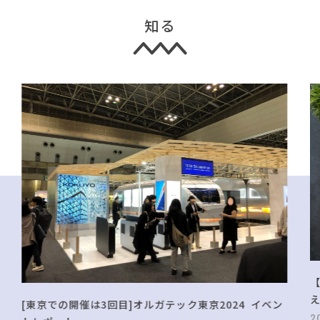
知る
[東京での開催は3回目]オルガテック東京2024 イベン
2