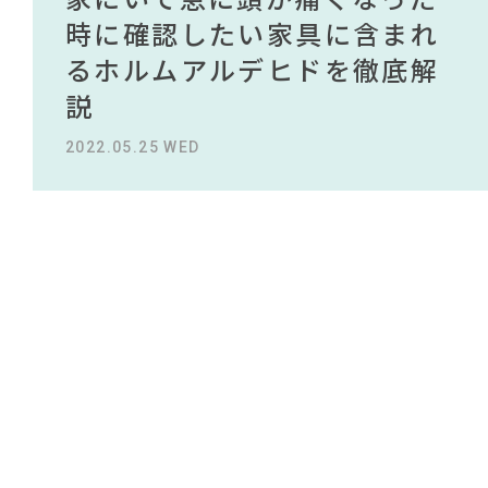
#関家具
NEWS
#MoMA
#unico
#大川家具
買える有名デザイナーがデザ
されている理由を徹底解
時に確認したい家具に含まれ
タイルから定番スタイルまで
買える有名デザイナーがデザ
されている理由を徹底解
#一枚板
#中村アン
#インテリアコーディネート
#田中みな実
インしたインテリアを一挙紹
説！！
るホルムアルデヒドを徹底解
紹介！おすすめインテリアス
インしたインテリアを一挙紹
説！！
#大塚家具
ABOUT
#インテリアの法則
#2022 春ドラマ
#ACTUS
介
説
タイル18選
介
#ヤマソロ
2023.09.27 WED
2023.09.27 WED
CONTACT
#家具
#2022 夏ドラマ
#オフィスチェア
#サステナブル
#ニトリ
2022.10.24 MON
2022.05.25 WED
2023.09.23 SAT
2022.10.24 MON
#ソファ
#IKEA
#照明
#フェリシモ
#木図鑑
#チェア
#2022 秋ドラマ
#岡崎製材
#良品計画
#コメリ
#アダル
#間宮祥太朗
#IDÉE
#展示会
#映画
#カリモク家具
#テーブル
#河淳
#インダストリアルスタイル
#波瑠
利用規約
プライバシーポリシー
CLOSE
COPYRIGHT © AZSQUARE. ALL RIGHTS RESERVED