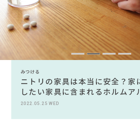
#インテリアコーディネート
#コクヨ
#サステナブル
#オフィスチ
#タンスのゲン
#インテリアスタ
#unico
#ファニタメ
#関家具
#インダストリアルスタイル
#アダル
#IDÉ
#テレワーク
#家具
#ヤマソロ
#石田ゆり子
#フェリシモ
#岸井ゆき
#2022 春ドラマ
CLOSE
みつける
みつける
みつける
みつける
みつける
みつける
無印で有名デザイナーのアイテ
IKEA家具は引っ越し業者を悩
ニトリの家具は本当に安全？家
【部屋をおしゃれにしたい人必
無印で有名デザイナーのアイテ
IKEA家具は引っ越し業者を悩
名デザイナーがデザインしたイ
る理由を徹底解説！！
したい家具に含まれるホルムア
ら定番スタイルまで紹介！おす
名デザイナーがデザインしたイ
る理由を徹底解説！！
2022.10.24 MON
2023.09.27 WED
2022.05.25 WED
2023.09.23 SAT
2022.10.24 MON
2023.09.27 WED