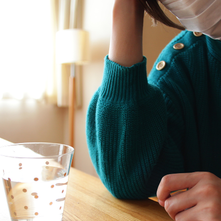
TAG LIST
#KEYUCA
#
#展示会
#無印良品
#2022 秋ドラマ
#おすすめ
#ニ
#DINOS CORPORATION
#IKEA
#ソファ
#チェア
#大川家具
#照明
#岡崎製材
#田中みな実
#カリモ
#大塚家具
#インテリアの法則
#映画
#
#中村アン
#波瑠