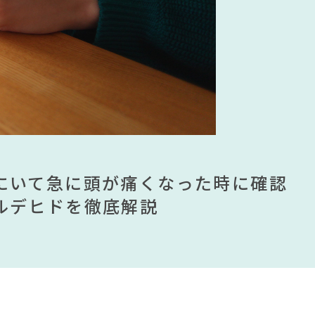
ェア
#河淳
#テーブル
イリングの法則
E
#一枚板
#間宮祥太朗
#2022 夏ドラマ
の
ムが手に入る？無印良品で買える有
ませる？引っ越し業者に敬遠されてい
にいて急に頭が痛くなった時に確認
見】今話題のインテリアスタイルか
ムが手に入る？無印良品で買える有
ませる？引っ越し業者に敬遠されてい
ンテリアを一挙紹介
ルデヒドを徹底解説
すめインテリアスタイル18選
ンテリアを一挙紹介