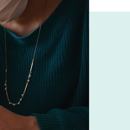
木図鑑
#良品計画
トリ
#材木屋のおやじとせがれ
#ACTUS
ク家具
コメリ
#MoMA