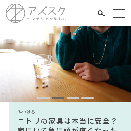
見つける
知る
TAG LIST
楽しむ
#展示会
#ヤマソロ
#オフィスチェア
#カリモク家具
#波瑠
#無印良品
#良品計画
#インダストリアルスタイル
#アダル
#KEYUCA
#テレワーク
#中村アン
みつける
みつける
みつける
みつける
みつける
みつける
#2022 秋ドラマ
#関家具
#unico
無印で有名デザイナーのアイ
IKEA家具は引っ越し業者を悩
ニトリの家具は本当に安全？
【部屋をおしゃれにしたい人
無印で有名デザイナーのアイ
IKEA家具は引っ越し業者を悩
#インテリアの法則
#家具
ARCHIVE
#IDÉE
#サステナブル
#河淳
#おすすめ
#大塚家具
テムが手に入る？無印良品で
ませる？引っ越し業者に敬遠
家にいて急に頭が痛くなった
必見】今話題のインテリアス
テムが手に入る？無印良品で
ませる？引っ越し業者に敬遠
#大川家具