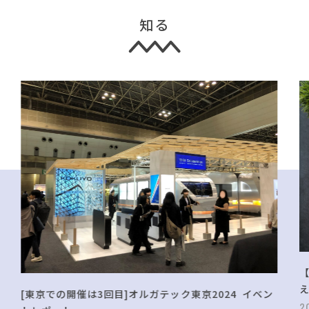
知る
[東京での開催は3回目]オルガテック東京2024 イベン
2