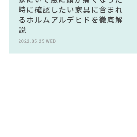
#ソファ
#2022 夏ドラマ
NEWS
#テーブル
買える有名デザイナーがデザ
されている理由を徹底解
時に確認したい家具に含まれ
タイルから定番スタイルまで
買える有名デザイナーがデザ
されている理由を徹底解
#コメリ
#材木屋のおやじとせがれ
#フェリシモ
#ACTUS
#ニトリ
インしたインテリアを一挙紹
説！！
るホルムアルデヒドを徹底解
紹介！おすすめインテリアス
インしたインテリアを一挙紹
説！！
ABOUT
#コクヨ
#岡崎製材
#木図鑑
#ファニタメ
介
説
タイル18選
介
2023.09.27 WED
2023.09.27 WED
#インテリアスタイリングの法則
CONTACT
#IKEA
2022.10.24 MON
2022.05.25 WED
2023.09.23 SAT
2022.10.24 MON
#間宮祥太朗
#照明
#田中みな実
#タンスのゲン
#チェア
#インテリアコーディネート
#岸井ゆきの
#DINOS CORPORATION
#MoMA
#石田ゆり子
#2022 春ドラマ
#映画
#一枚板
利用規約
プライバシーポリシー
CLOSE
COPYRIGHT © AZSQUARE. ALL RIGHTS RESERVED