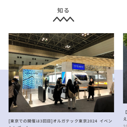
知る
[東京での開催は3回目]オルガテック東京2024 イベン
2