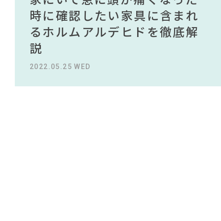
#ヤマソロ
#フェリシモ
NEWS
買える有名デザイナーがデザ
されている理由を徹底解
時に確認したい家具に含まれ
タイルから定番スタイルまで
買える有名デザイナーがデザ
されている理由を徹底解
#KEYUCA
#インテリアコーディネート
#おすすめ
インしたインテリアを一挙紹
説！！
るホルムアルデヒドを徹底解
紹介！おすすめインテリアス
インしたインテリアを一挙紹
説！！
#2022 夏ドラマ
ABOUT
#岡崎製材
#ACTUS
#コメリ
#ソファ
介
説
タイル18選
介
#岸井ゆきの
#波瑠
#IDÉE
2023.09.27 WED
2023.09.27 WED
#チェア
#家具
CONTACT
#テーブル
#インテリアスタイリングの法則
2022.10.24 MON
2022.05.25 WED
2023.09.23 SAT
2022.10.24 MON
#MoMA
#インテリアの法則
#オフィスチェア
#木図鑑
#無印良品
#カリモク家具
#中村アン
#一枚板
#ファニタメ
#IKEA
#インダストリアルスタイル
#タンスのゲン
利用規約
プライバシーポリシー
CLOSE
COPYRIGHT © AZSQUARE. ALL RIGHTS RESERVED