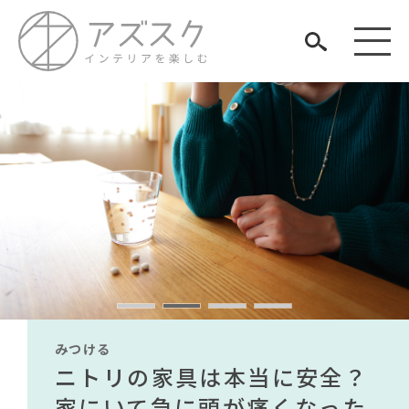
見つける
知る
TAG LIST
楽しむ
#展示会
#良品計画
#大川家具
#映画
#アダル
#テレワーク
#田中みな実
#ニトリ
#DINOS CORPORATION
#unico
みつける
みつける
みつける
みつける
みつける
みつける
#2022 秋ドラマ
#河淳
#照明
#石田ゆり子
#コクヨ
無印で有名デザイナーのアイ
IKEA家具は引っ越し業者を悩
ニトリの家具は本当に安全？
【部屋をおしゃれにしたい人
無印で有名デザイナーのアイ
IKEA家具は引っ越し業者を悩
#大塚家具
#2022 春ドラマ
ARCHIVE
#関家具
テムが手に入る？無印良品で
ませる？引っ越し業者に敬遠
家にいて急に頭が痛くなった
必見】今話題のインテリアス
テムが手に入る？無印良品で
ませる？引っ越し業者に敬遠
#材木屋のおやじとせがれ
#間宮祥太朗
#サステナブル