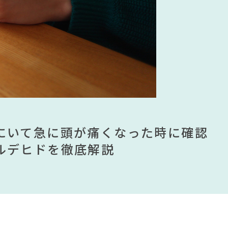
フィスチェア
#間宮祥太朗
#河淳
#おすすめ
#岸井ゆきの
川家具
#フェリシモ
マ
#インダストリアルスタイル
ムが手に入る？無印良品で買える有
ませる？引っ越し業者に敬遠されてい
にいて急に頭が痛くなった時に確認
見】今話題のインテリアスタイルか
ムが手に入る？無印良品で買える有
ませる？引っ越し業者に敬遠されてい
ンテリアを一挙紹介
ルデヒドを徹底解説
すめインテリアスタイル18選
ンテリアを一挙紹介