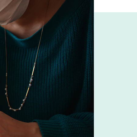
品
#材木屋のおやじとせがれ
ト
#石田ゆり子
画
#チェア