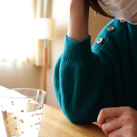
TAG LIST
#木図鑑
#ニトリ
#ソファ
#一枚板
#波瑠
#インテリアスタイリングの法則
#無印良
#ファニタメ
#家具
#インテリアコーディネー
#IDÉE
#ACTUS
#DINOS CORPORATION
#映画
#良品計