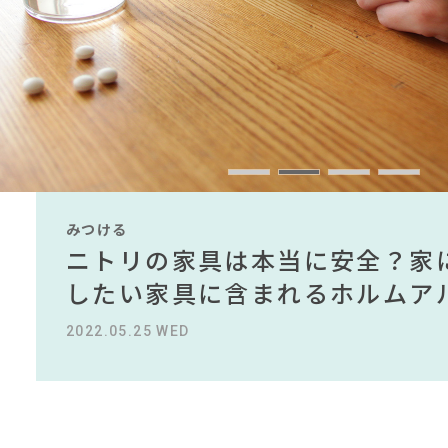
#タンスのゲン
#KEYUCA
#2022 秋ドラマ
#オ
#インテリアの法則
#ヤマソロ
#サステナブル
#照明
#岡崎製材
#コメリ
#関家具
#IKEA
#展示会
#大
#中村アン
#カリモク家具
#大塚家具
#2022 春ドラ
#テレワーク
#テーブル
#unico
#2022 夏ドラマ
#MoMA
#田中みな実
#アダル
#コクヨ
CLOSE
みつける
みつける
みつける
みつける
みつける
みつける
無印で有名デザイナーのアイテ
IKEA家具は引っ越し業者を悩
ニトリの家具は本当に安全？家
【部屋をおしゃれにしたい人必
無印で有名デザイナーのアイテ
IKEA家具は引っ越し業者を悩
名デザイナーがデザインしたイ
る理由を徹底解説！！
したい家具に含まれるホルムア
ら定番スタイルまで紹介！おす
名デザイナーがデザインしたイ
る理由を徹底解説！！
2022.10.24 MON
2023.09.27 WED
2022.05.25 WED
2023.09.23 SAT
2022.10.24 MON
2023.09.27 WED