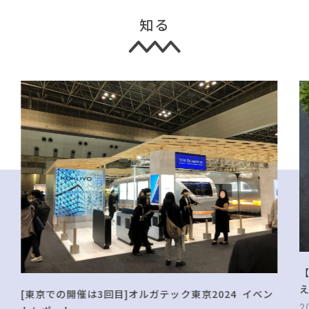
知る
[東京での開催は3回目]オルガテック東京2024 イベン
2