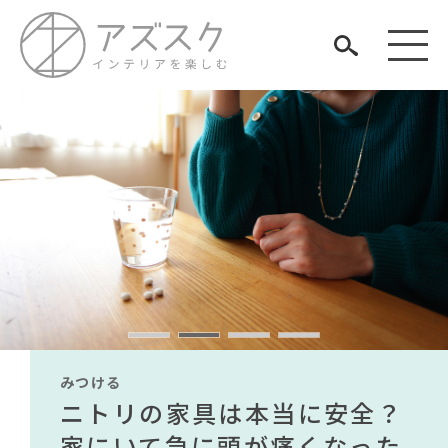
見つける
知る
TAG LIST
楽しむ
#テレワーク
#映画
#テーブル
#河淳
#unico
#材木屋のおやじとせがれ
#中村アン
#DINOS CORPORATION
#チェア
みつける
みつける
みつける
みつける
みつける
みつける
#タンスのゲン
#ヤマソロ
#波瑠
無印で有名デザイナーのアイ
IKEA家具は引っ越し業者を悩
ニトリの家具は本当に安全？
【部屋をおしゃれにしたい人
無印で有名デザイナーのアイ
IKEA家具は引っ越し業者を悩
#ファニタメ
#木図鑑
ARCHIVE
テムが手に入る？無印良品で
ませる？引っ越し業者に敬遠
家にいて急に頭が痛くなった
必見】今話題のインテリアス
テムが手に入る？無印良品で
ませる？引っ越し業者に敬遠
#インテリアの法則
#インダストリアルスタイル