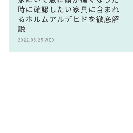
#良品計画
#家具
NEWS
#照明
#オフィスチェア
#岸井ゆきの
買える有名デザイナーがデザ
されている理由を徹底解
時に確認したい家具に含まれ
タイルから定番スタイルまで
買える有名デザイナーがデザ
されている理由を徹底解
#ニトリ
#関家具
#カリモク家具
インしたインテリアを一挙紹
説！！
るホルムアルデヒドを徹底解
紹介！おすすめインテリアス
インしたインテリアを一挙紹
説！！
#インテリアスタイリングの法則
ABOUT
#大塚家具
介
説
タイル18選
介
#2022 秋ドラマ
#ソファ
2023.09.27 WED
2023.09.27 WED
CONTACT
#大川家具
#IKEA
#コメリ
#一枚板
#コクヨ
#IDÉE
#インテリアコーディネート
#MoMA
2022.10.24 MON
2022.05.25 WED
2023.09.23 SAT
2022.10.24 MON
#岡崎製材
#ACTUS
#2022 夏ドラマ
#展示会
#田中みな実
#おすすめ
#石田ゆり子
#サステナブル
#間宮祥太朗
#KEYUCA
#無印良品
#アダル
#2022 春ドラマ
#フェリシモ
利用規約
プライバシーポリシー
CLOSE
COPYRIGHT © AZSQUARE. ALL RIGHTS RESERVED