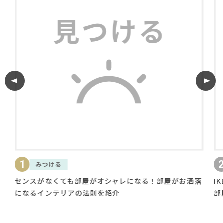
2
つける
知る
がなくても部屋がオシャレになる！部屋がお洒落
IKEAやニト
インテリアの法則を紹介
部屋をおしゃれ