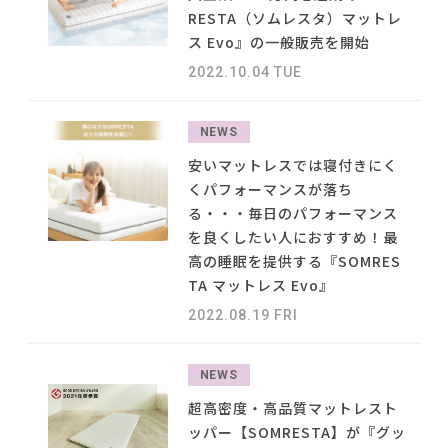
#インテリアスタイリングの法則
NEWS
RESTA（ソムレスタ）マットレ
#大川家具
#映画
#IKEA
#コクヨ
#フェリシモ
ス Evo』の一般販売を開始
#関家具
#材木屋のおやじとせがれ
#アダル
ABOUT
2022.10.04 TUE
#2022 夏ドラマ
#インダストリアルスタイル
#ファニタメ
#おすすめ
#ソファ
#IDÉE
CONTACT
#タンスのゲン
#良品計画
NEWS
#間宮祥太朗
#ニトリ
#MoMA
#一枚板
#石田ゆり子
#照明
安いマットレスでは寝付きにく
#無印良品
#インテリアの法則
#展示会
くパフォーマンスが落ち
#ACTUS
#2022 秋ドラマ
#家具
#波瑠
る・・・毎日のパフォーマンス
#チェア
#岸井ゆきの
を良くしたい人におすすめ！最
高の睡眠を提供する『SOMRES
TA マットレス Evo』
利用規約
プライバシーポリシー
2022.08.19 FRI
CLOSE
COPYRIGHT © AZSQUARE. ALL RIGHTS RESERVED
NEWS
超高密度・高品質マットレスト
ッパー【SOMRESTA】が『グッ