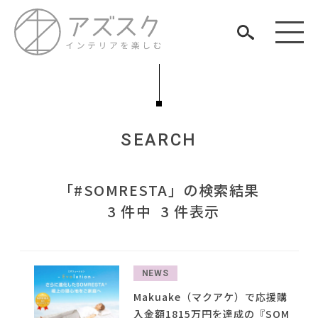
SEARCH
見つける
「#SOMRESTA」の検索結果
知る
TAG LIST
3 件中 3 件表示
楽しむ
#DINOS CORPORATION
#ヤマソロ
#テーブル
#木図鑑
#大塚家具
#コメリ
#カリモク家具
#インテリアコーディネート
#河淳
#サステナブル
NEWS
#テレワーク
#田中みな実
#オフィスチェア
#中村アン
#2022 春ドラマ
#KEYUCA
ARCHIVE
#unico
Makuake（マクアケ）で応援購
#岡崎製材
入金額1815万円を達成の『SOM