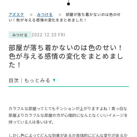
#木図鑑
#無印良品
#家具
NEWS
#フェリシモ
#田中みな実
#おすすめ
#大川家具
アズスク
みつける
部屋が落ち着かないのは色のせ
#岸井ゆきの
#DINOS CORPORATION
ABOUT
い！色が与える感情の変化をまとめました！
#カリモク家具
#ファニタメ
#テレワーク
#オフィスチェア
#KEYUCA
CONTACT
みつける
2022.12.23 FRI
#ヤマソロ
#岡崎製材
#コクヨ
#2022 秋ドラマ
#2022 夏ドラマ
部屋が落ち着かないのは色のせい！
#インテリアの法則
#映画
#コメリ
色が与える感情の変化をまとめまし
#インテリアスタイリングの法則
た！
#良品計画
#関家具
#照明
#アダル
#間宮祥太朗
#展示会
#unico
#インダストリアルスタイル
#IDÉE
#材木屋のおやじとせがれ
#河淳
目次｜もっとみる
利用規約
プライバシーポリシー
CLOSE
カラフルな部屋ってとてもテンションが上がりますよね！真っ白な
COPYRIGHT © AZSQUARE. ALL RIGHTS RESERVED
部屋よりカラフルな部屋の方が心理的になんとなくいいイメージを
持っている人は多いはず。
しかし色によってどんな効果があるか具体的にどんな変化があるか