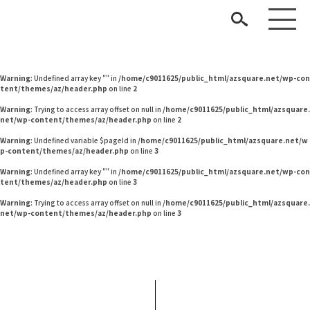
Warning
: Undefined variable $pageId in
/home/c9011625/public_html/azsquare.net/w
p-content/themes/az/header.php
on line
2
Warning
: Undefined variable $pageId in
/home/c9011625/public_html/azsquare.net/w
p-content/themes/az/header.php
on line
2
Warning
: Undefined array key "" in
/home/c9011625/public_html/azsquare.net/wp-con
tent/themes/az/header.php
on line
2
Warning
: Trying to access array offset on null in
/home/c9011625/public_html/azsquare.
net/wp-content/themes/az/header.php
on line
2
Warning
: Undefined variable $pageId in
/home/c9011625/public_html/azsquare.net/w
p-content/themes/az/header.php
on line
3
見つける
Warning
: Undefined array key "" in
/home/c9011625/public_html/azsquare.net/wp-con
tent/themes/az/header.php
on line
3
知る
TAG LIST
Warning
: Trying to access array offset on null in
/home/c9011625/public_html/azsquare.
net/wp-content/themes/az/header.php
on line
3
楽しむ
#ニトリ
#IKEA
#MoMA
#一枚板
#中村アン
#2022 春ドラマ
#ACTUS
#インテリアコーディネート
#大塚家具
#チェア
#テーブル
#石田ゆり子
ARCHIVE
#波瑠
#タンスのゲン
#ソファ
#サステナブル