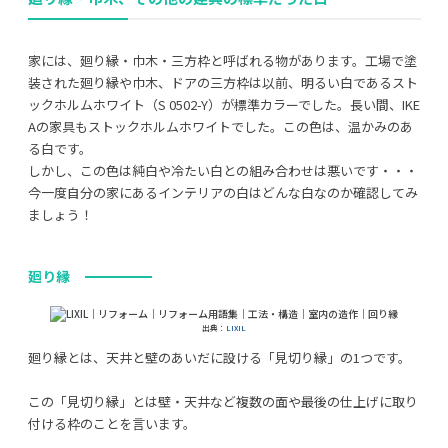
家には、
廻り縁・巾木・三方枠と呼ばれる物があります。工場で塗
装された
廻り縁や巾木、ドアの三方枠は以前、明るい白であるスト
ックホルムホワイト（S 0502-Y）が標準カラーでした。長い間、IKE
Aの家具も
ストックホルムホワイトでした。この色は、温かみのあ
る白です。
しかし、この色は純白や冷たい白との組み合わせは悪いです・・・
今一度自分の家にあるインテリアの白はどんな白なのか確認してみ
ましょう！
廻り縁
出典：
LIXIL
廻り縁とは、天井と壁のあいだに設ける「見切り縁」の1つです。
この「見切り縁」とは壁・天井など複数の面や最後の仕上げに取り
付ける枠のことを言います。