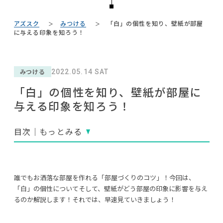
#オフィスチェア
#カリモク家具
#河淳
#インダストリアルスタイル
NEWS
#タンスのゲン
#テレワーク
#照明
#間宮祥太朗
アズスク
みつける
「白」の個性を知り、壁紙が部屋
#2022 秋ドラマ
#大川家具
#岸井ゆきの
ABOUT
に与える印象を知ろう！
#2022 夏ドラマ
#材木屋のおやじとせがれ
#中村アン
#ソファ
#家具
#IKEA
#アダル
#IDÉE
CONTACT
#2022 春ドラマ
#木図鑑
#テーブル
みつける
#インテリアの法則
2022.05.14 SAT
#MoMA
#展示会
#一枚板
#unico
#関家具
#コメリ
#岡崎製材
#コクヨ
「白」の個性を知り、壁紙が部屋に
#ファニタメ
#大塚家具
#KEYUCA
与える印象を知ろう！
#おすすめ
#映画
目次｜もっとみる
利用規約
プライバシーポリシー
CLOSE
誰でもお洒落な部屋を作れる「部屋づくりのコツ」！今回は、
COPYRIGHT © AZSQUARE. ALL RIGHTS RESERVED
「白」の個性についてそして、壁紙がどう部屋の印象に影響を与え
るのか解説します！それでは、早速見ていきましょう！