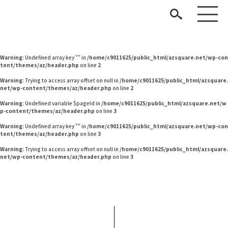
Warning
: Undefined variable $pageId in
/home/c9011625/public_html/azsquare.net/w
p-content/themes/az/header.php
on line
2
Warning
: Undefined variable $pageId in
/home/c9011625/public_html/azsquare.net/w
p-content/themes/az/header.php
on line
2
Warning
: Undefined array key "" in
/home/c9011625/public_html/azsquare.net/wp-con
tent/themes/az/header.php
on line
2
Warning
: Trying to access array offset on null in
/home/c9011625/public_html/azsquare.
net/wp-content/themes/az/header.php
on line
2
Warning
: Undefined variable $pageId in
/home/c9011625/public_html/azsquare.net/w
p-content/themes/az/header.php
on line
3
見つける
Warning
: Undefined array key "" in
/home/c9011625/public_html/azsquare.net/wp-con
tent/themes/az/header.php
on line
3
知る
TAG LIST
Warning
: Trying to access array offset on null in
/home/c9011625/public_html/azsquare.
net/wp-content/themes/az/header.php
on line
3
楽しむ
#インテリアコーディネート
#ヤマソロ
#ACTUS
#無印良品
#チェア
#良品計画
#フェリシモ
#波瑠
#インテリアスタイリングの法則
#ニトリ
ARCHIVE
#石田ゆり子
#DINOS CORPORATION
#サステナブル
#田中みな実