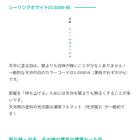
シーリングホワイト(S 0300-N)
出
典
：
n
c
s
co
lo
u
r.
co
m
天井に塗る白は、壁よりも白味が強いことが少なくありません！
一般的な天井の白のカラーコードはS 0300-N（黒味がわずか3%）
です。
部屋を「持ち上げる」ためには天井を壁よりも明るくすることが多
いです。
天井用の塗料の光沢度は通常フルマット（光沢度3）が一般的で
す！
廻り縁・巾木、その他の建具の標準だった白