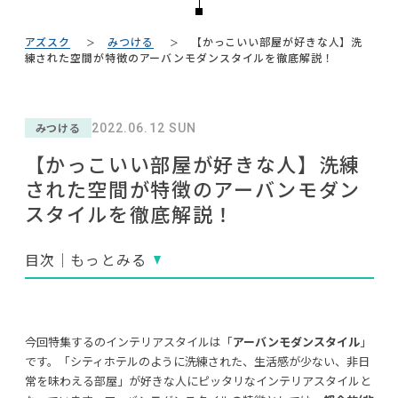
#ニトリ
#木図鑑
#テレワーク
NEWS
#一枚板
#大塚家具
#展示会
#大川家具
#石田ゆり子
アズスク
みつける
【かっこいい部屋が好きな人】洗
#KEYUCA
ABOUT
練された空間が特徴のアーバンモダンスタイルを徹底解説！
#MoMA
#チェア
#コメリ
#インテリアコーディネート
#2022 夏ドラマ
#DINOS CORPORATION
CONTACT
#アダル
#田中みな実
#2022 春ドラマ
#ソファ
#照明
みつける
2022.06.12 SUN
#おすすめ
#2022 秋ドラマ
#カリモク家具
【かっこいい部屋が好きな人】洗練
#インテリアスタイリングの法則
された空間が特徴のアーバンモダン
#フェリシモ
スタイルを徹底解説！
目次｜もっとみる
利用規約
プライバシーポリシー
CLOSE
COPYRIGHT © AZSQUARE. ALL RIGHTS RESERVED
今回特集するのインテリアスタイルは「
アーバンモダンスタイル
」
です。「シティホテルのように洗練された、生活感が少ない、非日
常を味わえる部屋」が好きな人にピッタリなインテリアスタイルと