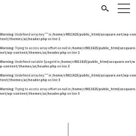
Warning
: Undefined variable $pageId in
/home/c9011625/public_html/azsquare.net/w
p-content/themes/az/header.php
on line
2
Warning
: Undefined variable $pageId in
/home/c9011625/public_html/azsquare.net/w
p-content/themes/az/header.php
on line
2
Warning
: Undefined array key "" in
/home/c9011625/public_html/azsquare.net/wp-con
tent/themes/az/header.php
on line
2
Warning
: Trying to access array offset on null in
/home/c9011625/public_html/azsquare.
net/wp-content/themes/az/header.php
on line
2
Warning
: Undefined variable $pageId in
/home/c9011625/public_html/azsquare.net/w
p-content/themes/az/header.php
on line
3
見つける
Warning
: Undefined array key "" in
/home/c9011625/public_html/azsquare.net/wp-con
tent/themes/az/header.php
on line
3
知る
TAG LIST
Warning
: Trying to access array offset on null in
/home/c9011625/public_html/azsquare.
net/wp-content/themes/az/header.php
on line
3
楽しむ
#ACTUS
#タンスのゲン
#コクヨ
#良品計画
#unico
#インテリアの法則
#家具
#岸井ゆきの
#インダストリアルスタイル
#オフィスチェア
#河淳
#映画
#無印良品
#岡崎製材
#中村アン
#IDÉE
#サステナブル
#ファニタメ
#関家具
#IKEA
ARCHIVE
#間宮祥太朗
#波瑠
#ヤマソロ
#テーブル
#材木屋のおやじとせがれ