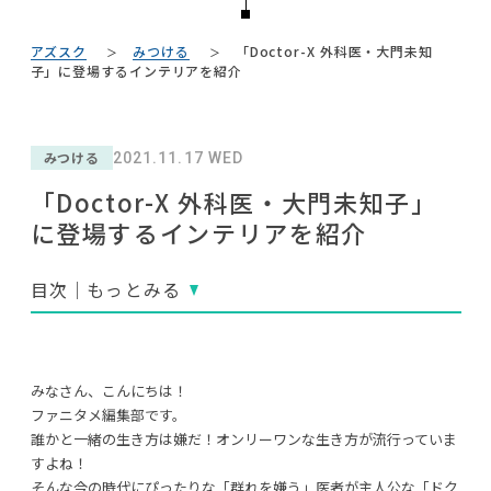
NEWS
#展示会
#家具
#IKEA
#一枚板
#材木屋のおやじとせがれ
#チェア
#テレワーク
#照明
アズスク
みつける
「Doctor-X 外科医・大門未知
#2022 春ドラマ
ABOUT
子」に登場するインテリアを紹介
#DINOS CORPORATION
#大川家具
#テーブル
#おすすめ
CONTACT
#オフィスチェア
#河淳
#サステナブル
#タンスのゲン
#無印良品
みつける
2021.11.17 WED
#KEYUCA
#インダストリアルスタイル
#波瑠
#フェリシモ
「Doctor-X 外科医・大門未知子」
#ニトリ
#良品計画
#インテリアの法則
に登場するインテリアを紹介
#大塚家具
#映画
#カリモク家具
#田中みな実
#アダル
#木図鑑
#MoMA
#ヤマソロ
#コクヨ
#中村アン
目次｜もっとみる
利用規約
プライバシーポリシー
CLOSE
みなさん、こんにちは！
COPYRIGHT © AZSQUARE. ALL RIGHTS RESERVED
ファニタメ編集部です。
誰かと一緒の生き方は嫌だ！オンリーワンな生き方が流行っていま
すよね！
そんな今の時代にぴったりな「群れを嫌う」医者が主人公な「ドク