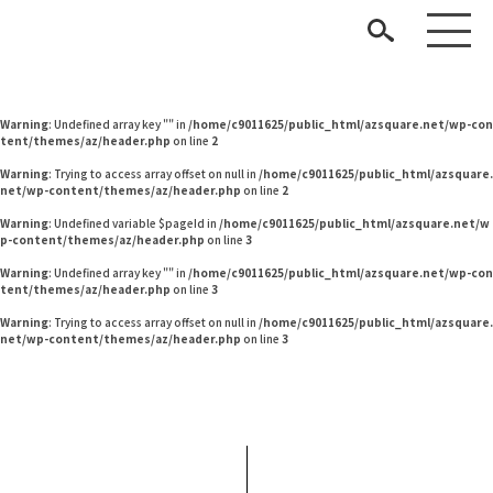
Warning
: Undefined variable $pageId in
/home/c9011625/public_html/azsquare.net/w
p-content/themes/az/header.php
on line
2
Warning
: Undefined variable $pageId in
/home/c9011625/public_html/azsquare.net/w
p-content/themes/az/header.php
on line
2
Warning
: Undefined array key "" in
/home/c9011625/public_html/azsquare.net/wp-con
tent/themes/az/header.php
on line
2
Warning
: Trying to access array offset on null in
/home/c9011625/public_html/azsquare.
net/wp-content/themes/az/header.php
on line
2
Warning
: Undefined variable $pageId in
/home/c9011625/public_html/azsquare.net/w
p-content/themes/az/header.php
on line
3
見つける
Warning
: Undefined array key "" in
/home/c9011625/public_html/azsquare.net/wp-con
tent/themes/az/header.php
on line
3
知る
TAG LIST
Warning
: Trying to access array offset on null in
/home/c9011625/public_html/azsquare.
net/wp-content/themes/az/header.php
on line
3
楽しむ
#ファニタメ
#ソファ
#インテリアコーディネート
#石田ゆり子
#IDÉE
#2022 秋ドラマ
#unico
#間宮祥太朗
#2022 夏ドラマ
#関家具
#岸井ゆきの
#岡崎製材
#ACTUS
ARCHIVE
#コメリ
#インテリアスタイリングの法則