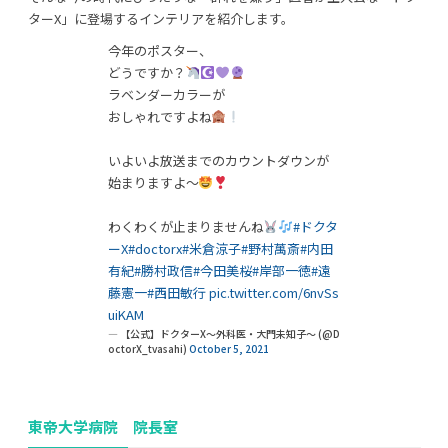
ターX」に登場するインテリアを紹介します。
今年のポスター、
どうですか？
ラベンダーカラーが
おしゃれですよね
利用規約
プライバシーポリシー
いよいよ放送までのカウントダウンが
始まりますよ〜
COPYRIGHT © AZSQUARE. ALL RIGHTS RESERVED
わくわくが止まりませんね
#ドクタ
ーX
#doctorx
#米倉涼子
#野村萬斎
#内田
有紀
#勝村政信
#今田美桜
#岸部一徳
#遠
藤憲一
#西田敏行
pic.twitter.com/6nvSs
uiKAM
— 【公式】ドクターX〜外科医・大門未知子〜 (@D
octorX_tvasahi)
October 5, 2021
東帝大学病院 院長室