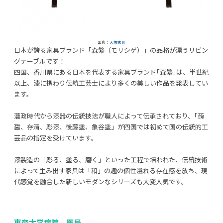
出典：
大塚家具
日本が誇る家具ブランド「森繁（モリシゲ）」の品格が漂うリビン
グテーブルです！
四国、香川県にある日本を代表する家具ブランド｢森繁｣は、半世紀
以上、漆に携わり伝統工芸士により多くの美しい作品を発表してい
ます。
藩政時代から漆器の伝統技法が職人によって伝承されており、｢蒟
醤、存清、彫漆、後藤塗、象谷塗」が四国では初めて国の伝統的工
芸品の指定を受けています。
漆製造の「彫る、塗る、磨く」といった工程で培われた、伝統技術
によって生み出す家具は「和」の趣の個性溢れる存在感を放ち、現
代感覚を融合した新しいモダンなシリーズも大変人気です。
東帝大学病院 医局