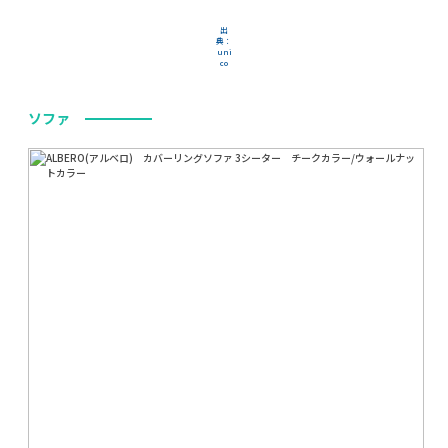
出
典：
uni
co
ソファ