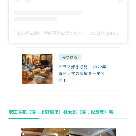
TBS火曜22時「持続可能な恋ですか？」公式(@jizokoi_tbs)がシェアした投稿
みつける
ドラマ好き必見！2022年
春ドラマの部屋を一挙公
開！
沢田杏花（演：上野樹里）林太郎（演：松重豊）宅