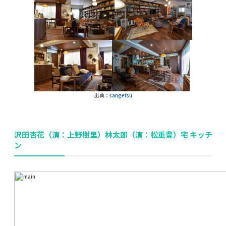
出典：
sangetsu
沢田杏花（演：上野樹里）林太郎（演：松重豊）宅 キッチ
ン