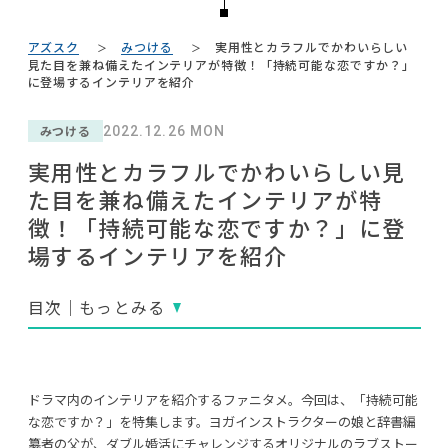
#ACTUS
#ソファ
#大川家具
NEWS
#インテリアの法則
#テレワーク
#展示会
#大塚家具
アズスク
みつける
実用性とカラフルでかわいらしい
#2022 夏ドラマ
#石田ゆり子
#照明
ABOUT
見た目を兼ね備えたインテリアが特徴！「持続可能な恋ですか？」
#木図鑑
#コメリ
#チェア
#unico
に登場するインテリアを紹介
#2022 春ドラマ
#無印良品
#家具
CONTACT
#アダル
#ニトリ
みつける
#2022 秋ドラマ
2022.12.26 MON
#MoMA
#ヤマソロ
#インダストリアルスタイル
#コクヨ
実用性とカラフルでかわいらしい見
#KEYUCA
#IKEA
#河淳
#フェリシモ
#オフィスチェア
た目を兼ね備えたインテリアが特
#関家具
#映画
#一枚板
#田中みな実
#中村アン
#サステナブル
徴！「持続可能な恋ですか？」に登
#岡崎製材
#材木屋のおやじとせがれ
#カリモク家具
#岸井ゆきの
#テーブル
場するインテリアを紹介
目次｜もっとみる
利用規約
プライバシーポリシー
CLOSE
COPYRIGHT © AZSQUARE. ALL RIGHTS RESERVED
ドラマ内のインテリアを紹介するファニタメ。今回は、「持続可能
な恋ですか？」を特集します。ヨガインストラクターの娘と辞書編
纂者の父が、ダブル婚活にチャレンジするオリジナルのラブストー