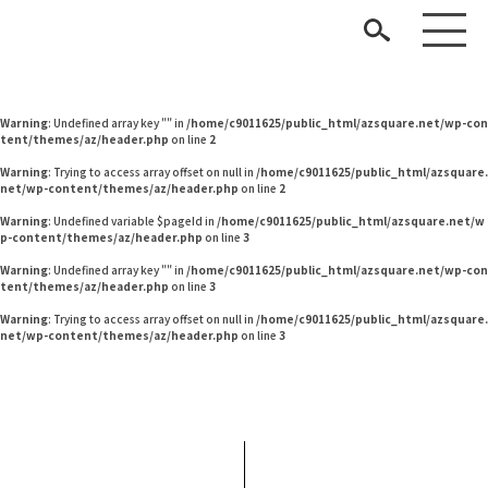
Warning
: Undefined variable $pageId in
/home/c9011625/public_html/azsquare.net/w
p-content/themes/az/header.php
on line
2
Warning
: Undefined variable $pageId in
/home/c9011625/public_html/azsquare.net/w
p-content/themes/az/header.php
on line
2
Warning
: Undefined array key "" in
/home/c9011625/public_html/azsquare.net/wp-con
tent/themes/az/header.php
on line
2
Warning
: Trying to access array offset on null in
/home/c9011625/public_html/azsquare.
net/wp-content/themes/az/header.php
on line
2
Warning
: Undefined variable $pageId in
/home/c9011625/public_html/azsquare.net/w
p-content/themes/az/header.php
on line
3
見つける
Warning
: Undefined array key "" in
/home/c9011625/public_html/azsquare.net/wp-con
tent/themes/az/header.php
on line
3
知る
TAG LIST
Warning
: Trying to access array offset on null in
/home/c9011625/public_html/azsquare.
net/wp-content/themes/az/header.php
on line
3
楽しむ
#ファニタメ
#おすすめ
#波瑠
#IDÉE
#インテリアコーディネート
#インテリアスタイリングの法則
#DINOS CORPORATION
#タンスのゲン
ARCHIVE
#良品計画
#間宮祥太朗