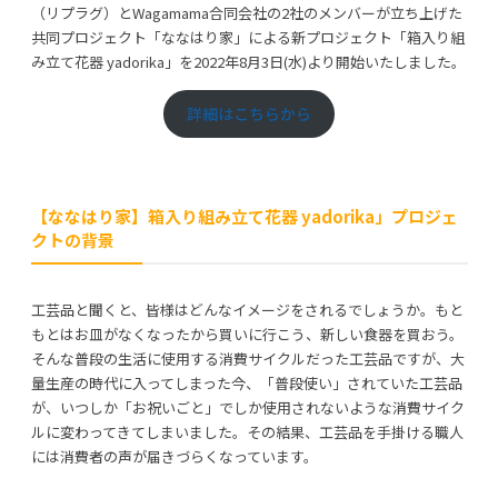
（リプラグ）とWagamama合同会社の2社のメンバーが立ち上げた
共同プロジェクト「ななはり家」による新プロジェクト「箱入り組
み立て花器 yadorika」を2022年8月3日(水)より開始いたしました。
詳細はこちらから
利用規約
プライバシーポリシー
COPYRIGHT © AZSQUARE. ALL RIGHTS RESERVED
【ななはり家】箱入り組み立て花器 yadorika」プロジェ
クトの背景
工芸品と聞くと、皆様はどんなイメージをされるでしょうか。もと
もとはお皿がなくなったから買いに行こう、新しい食器を買おう。
そんな普段の生活に使用する消費サイクルだった工芸品ですが、大
量生産の時代に入ってしまった今、「普段使い」されていた工芸品
が、いつしか「お祝いごと」でしか使用されないような消費サイク
ルに変わってきてしまいました。その結果、工芸品を手掛ける職人
には消費者の声が届きづらくなっています。