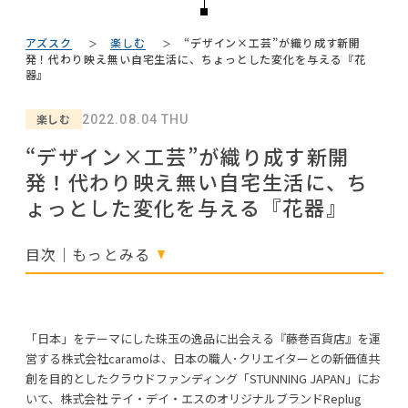
#ヤマソロ
#岸井ゆきの
#中村アン
#石田ゆり子
#KEYUCA
#2022 春ドラマ
NEWS
#波瑠
#ファニタメ
#ACTUS
アズスク
楽しむ
“デザイン×工芸”が織り成す新開
#コメリ
ABOUT
発！代わり映え無い自宅生活に、ちょっとした変化を与える『花
#大川家具
#オフィスチェア
#サステナブル
#テーブル
器』
#DINOS CORPORATION
#河淳
CONTACT
#2022 秋ドラマ
#照明
#インダストリアルスタイル
楽しむ
2022.08.04 THU
#インテリアコーディネート
#一枚板
#タンスのゲン
#unico
#関家具
“デザイン×工芸”が織り成す新開
#映画
#MoMA
#展示会
#材木屋のおやじとせがれ
発！代わり映え無い自宅生活に、ち
#ソファ
#カリモク家具
#田中みな実
#フェリシモ
ょっとした変化を与える『花器』
#良品計画
#IKEA
目次｜もっとみる
利用規約
プライバシーポリシー
CLOSE
COPYRIGHT © AZSQUARE. ALL RIGHTS RESERVED
「日本」をテーマにした珠玉の逸品に出会える『藤巻百貨店』を運
営する株式会社caramoは、日本の職人･クリエイターとの新価値共
創を目的としたクラウドファンディング「STUNNING JAPAN」にお
いて、株式会社 テイ・デイ・エスのオリジナルブランドReplug