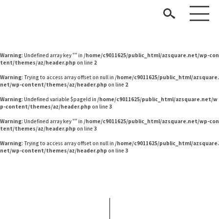
Warning
: Undefined variable $pageId in
/home/c9011625/public_html/azsquare.net/w
p-content/themes/az/header.php
on line
2
Warning
: Undefined variable $pageId in
/home/c9011625/public_html/azsquare.net/w
p-content/themes/az/header.php
on line
2
Warning
: Undefined array key "" in
/home/c9011625/public_html/azsquare.net/wp-con
tent/themes/az/header.php
on line
2
Warning
: Trying to access array offset on null in
/home/c9011625/public_html/azsquare.
net/wp-content/themes/az/header.php
on line
2
Warning
: Undefined variable $pageId in
/home/c9011625/public_html/azsquare.net/w
p-content/themes/az/header.php
on line
3
見つける
Warning
: Undefined array key "" in
/home/c9011625/public_html/azsquare.net/wp-con
tent/themes/az/header.php
on line
3
知る
TAG LIST
Warning
: Trying to access array offset on null in
/home/c9011625/public_html/azsquare.
net/wp-content/themes/az/header.php
on line
3
楽しむ
#2022 夏ドラマ
#家具
#チェア
#アダル
#IDÉE
#おすすめ
#木図鑑
#大塚家具
#インテリアの法則
#岡崎製材
#コクヨ
#間宮祥太朗
#テレワーク
#無印良品
#インテリアスタイリングの法則
ARCHIVE
#ニトリ