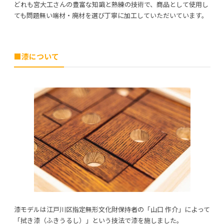
どれも宮大工さんの豊富な知識と熟練の技術で、商品として使用し
ても問題無い端材・廃材を選び丁寧に加工していただいています。
■漆について
漆モデルは江⼾川区指定無形⽂化財保持者の「⼭⼝ 作介」によって
「拭き漆（ふきうるし）」という技法で漆を施しました。