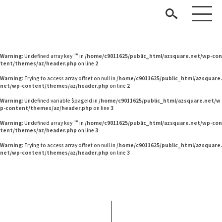
Warning
: Undefined variable $pageId in
/home/c9011625/public_html/azsquare.net/w
p-content/themes/az/header.php
on line
2
Warning
: Undefined variable $pageId in
/home/c9011625/public_html/azsquare.net/w
p-content/themes/az/header.php
on line
2
Warning
: Undefined array key "" in
/home/c9011625/public_html/azsquare.net/wp-con
tent/themes/az/header.php
on line
2
Warning
: Trying to access array offset on null in
/home/c9011625/public_html/azsquare.
net/wp-content/themes/az/header.php
on line
2
Warning
: Undefined variable $pageId in
/home/c9011625/public_html/azsquare.net/w
p-content/themes/az/header.php
on line
3
見つける
Warning
: Undefined array key "" in
/home/c9011625/public_html/azsquare.net/wp-con
tent/themes/az/header.php
on line
3
知る
TAG LIST
Warning
: Trying to access array offset on null in
/home/c9011625/public_html/azsquare.
net/wp-content/themes/az/header.php
on line
3
楽しむ
#おすすめ
#オフィスチェア
#2022 春ドラマ
#中村アン
#一枚板
#大塚家具
#コメリ
#IKEA
#波瑠
#間宮祥太朗
#タンスのゲン
ARCHIVE
#インテリアコーディネート
#照明
#サステナブル