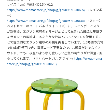
サイズ：cm）W6.5×D6.5×H12
https://www.momastore.jp/shop/g/g4589671030685/
(レインボ
ー）
https://www.momastore.jp/shop/g/g4589671030678/
(スター）
ベストセラーのハートバルブライト（※）に、レインボーとスター
が新登場。エジソン電球のオマージュとして生まれた虹型と星型フ
ィラメントの電球は、あたたかな色味と、小さなLEDを使用するこ
とで古典的なエジソン電球の外観を再現しています。1.5時間の充電
で約5時間使用でき、電源コード不要なので、お部屋だけでなくア
ウトドアでも、夜空のような可愛らしい星型の明かりがお洒落に照
らしてくれます。（※）ハート バルブ ライト/
https://www.moma
store.jp/shop/g/g4589671030661/