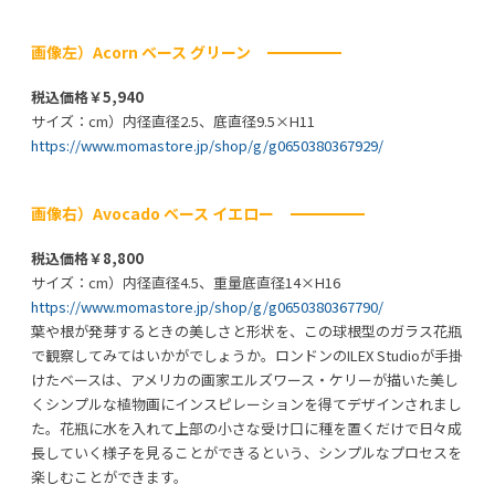
画像左）Acorn ベース グリーン
税込価格￥5,940
サイズ：cm）内径直径2.5、底直径9.5×H11
https://www.momastore.jp/shop/g/g0650380367929/
画像右）Avocado ベース イエロー
税込価格￥8,800
サイズ：cm）内径直径4.5、重量底直径14×H16
https://www.momastore.jp/shop/g/g0650380367790/
葉や根が発芽するときの美しさと形状を、この球根型のガラス花瓶
で観察してみてはいかがでしょうか。ロンドンのILEX Studioが手掛
けたベースは、アメリカの画家エルズワース・ケリーが描いた美し
くシンプルな植物画にインスピレーションを得てデザインされまし
た。花瓶に水を入れて上部の小さな受け口に種を置くだけで日々成
長していく様子を見ることができるという、シンプルなプロセスを
楽しむことができます。