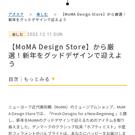
#木図鑑
#良品計画
NEWS
#アダル
#材木屋のおやじとせがれ
#ソファ
#チェア
#石田ゆり子
#IDÉE
アズスク
楽しむ
【MoMA Design Store】から厳選！
#ファニタメ
#ACTUS
#映画
ABOUT
新年をグッドデザインで迎えよう
#DINOS CORPORATION
#2022 夏ドラマ
#関家具
#展示会
#コクヨ
CONTACT
楽しむ
2022.12.11 SUN
#インテリアスタイリングの法則
#2022 秋ドラマ
【MoMA Design Store】から厳
#フェリシモ
#岡崎製材
#テーブル
#無印良品
#テレワーク
#田中みな実
選！新年をグッドデザインで迎えよ
#大川家具
#家具
#unico
#インダストリアルスタイル
う
#ヤマソロ
#MoMA
#岸井ゆきの
#カリモク家具
#KEYUCA
#インテリアの法則
#河淳
#ニトリ
目次｜もっとみる
利用規約
プライバシーポリシー
ニューヨーク近代美術館（MoMA）のミュージアムショップ、MoM
COPYRIGHT © AZSQUARE. ALL RIGHTS RESERVED
CLOSE
A Design Storeでは、「Fresh Designs for a New Beginning 」と題
し、新年をMoMAのグッドデザインで迎えるためのアイテムを取り
揃えました。デンマークのクラシック玩具「ホプティミスト」や星
形フィラメントのバルブライトは、あなたにハッピーをお届けしま