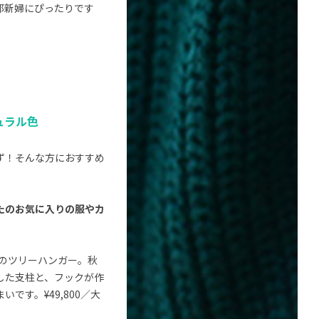
郎新婦にぴったりです
ュラル色
ず！そんな方におすすめ
たのお気に入りの服やカ
このツリーハンガー。秋
した支柱と、フックが作
です。¥49,800／大