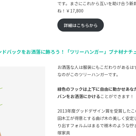
です。まさにこれから互いを助け合う新
ね！￥17,800
詳細はこちらから
ンドバックをお洒落に飾ろう！「ツリーハンガー」ブナ材ナチ
お洒落な人は服装にもこだわりがあるは
なのがこのツリーハンガーです。
緑色のフックは上下に自由に動かせあな
バンをお洒落にかける
ことができます！
2013年度グッドデザイン賞を受賞した
田木工が得意とする曲げ木の美しく安定
り出すフォルムはまるで樹木のような佇まい
塚家具