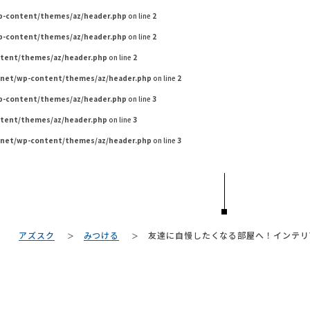
wp-content/themes/az/header.php
on line
2
wp-content/themes/az/header.php
on line
2
ntent/themes/az/header.php
on line
2
.net/wp-content/themes/az/header.php
on line
2
wp-content/themes/az/header.php
on line
3
ntent/themes/az/header.php
on line
3
.net/wp-content/themes/az/header.php
on line
3
TAG LIST
アズスク
みつける
友達に自慢したくなる部屋へ！インテリ
#2022 春ドラ
#テレワーク
#インダストリアルスタイル
#ファニタメ
#タンスのゲン
#
#MoMA
#IDÉE
#ヤマソロ
#コメリ
#良品計画
#インテリアコーディネ
#無印良品
#チェア
#インテリア
#照明
#オフィスチェア
#コクヨ