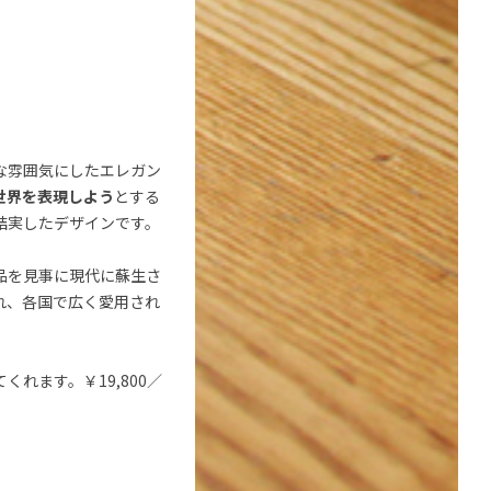
な雰囲気にしたエレガン
世界を表現しよう
とする
結実したデザインです。
品を見事に現代に蘇生さ
れ、各国で広く愛用され
れます。￥19,800／