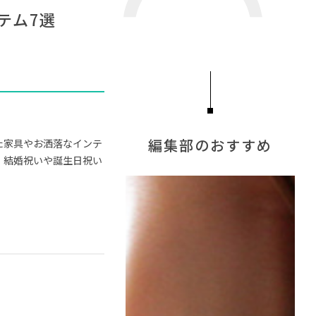
#岸井ゆきの
#石田ゆり子
#河淳
テム7選
ドラマ
#ソファ
#波瑠
#間宮祥太朗
US
#家具
#関家具
#テーブル
編集部のおすすめ
た家具やお洒落なインテ
・結婚祝いや誕生日祝い