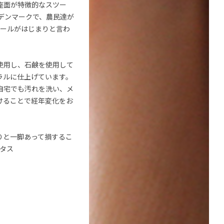
座面が特徴的なスツー
デンマークで、農民達が
ツールがはじまりと言わ
使用し、石鹸を使用して
ラルに仕上げています。
自宅でも汚れを洗い、メ
けることで経年変化をお
りと一脚あって損するこ
クタス