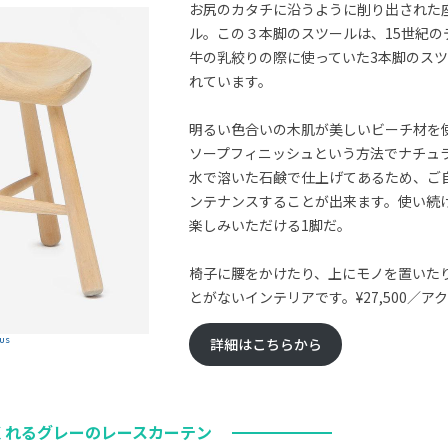
お尻のカタチに沿うように削り出された
ル。この３本脚のスツールは、15世紀の
牛の乳絞りの際に使っていた3本脚のス
れています。
明るい色合いの木肌が美しいビーチ材を
ソープフィニッシュという方法でナチュ
水で溶いた石鹸で仕上げてあるため、ご
ンテナンスすることが出来ます。使い続
楽しみいただける1脚だ。
椅子に腰をかけたり、上にモノを置いた
とがないインテリアです。¥27,500／ア
US
詳細はこちらから
くれるグレーのレースカーテン