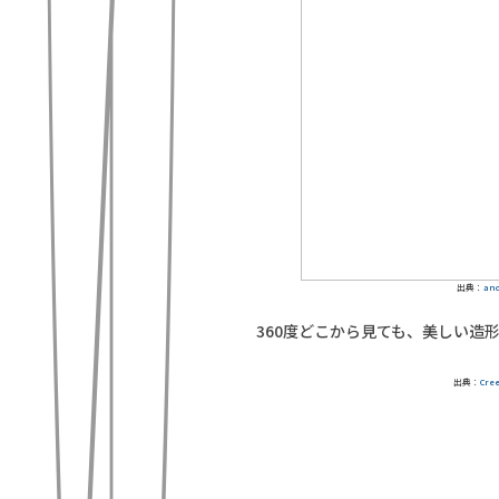
出典：
ano
360度どこから見ても、美しい造
出典：
Cre