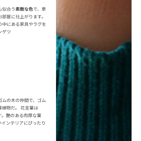
も似合う
素敵な色
で、単
お部屋に仕上がります。
の中にある家具やラグを
ンゲツ
ゴムの木の仲間で、ゴム
植物だ。 花言葉は
す。艶のある肉厚な葉
いインテリアにぴったり