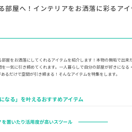
#ニトリ
#大塚家具
#大川家具
#展示会
#サステナブル
る部屋へ！インテリアをお洒落に彩るアイ
#木図鑑
#2022 秋ドラマ
#2022 夏
#アダル
#岡崎製材
#DINOS CORPORATION
#フェリシモ
#カリモク家具
#インテリアスタイリングの法則
#ACT
#映画
る部屋をお洒落にしてくれるアイテムを紹介します！本物の無垢で出来
CLOSE
間を一気に引き締めてくれます。一人暮らしで自分の部屋が好きになる
があるだけで空間が引き締まる！そんなアイテムを特集をします。
になる」を叶えるおすすめアイテム
ノを置いたり活用度が高いスツール