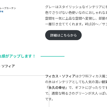
グレーはスタイリッシュなインテリアに
市場
色でさりげない色使いなのにおしゃれな
空間を一気に上品な空間へ変貌し、部屋
一層引き立ててくれます。¥9,020〜／サ
詳細はこちらから
れ感がアップします！
・ソフィア
フィカス・ソフィア
はクワ科フィカス属
の木はインテリアとしても人気の高い観葉
『永久の幸せ』
で、ギフトにぴったりで
で、適度な明るさのグリーンが大人っぽ
です。