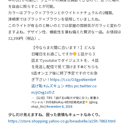
を自由に照らすことが可能。
カラーはブラック×ブラウンとホワイト×ナチュラルの2種類。
津崎家ではブラック×ブラウンを使用していましたね。
このライトが有るのと無いのとでは部屋の雰囲気がガラッと変わり
ますよね。デザイン性、機能性を兼ね備えた贅沢な一品。お値段は
32,390円（税込）。
【今ならまだ間に合います！】どんな
日曜日をお過ごしですか
１話から３
話までyoutubeでダイジェストを、４話
を見逃し配信で見て頂けます❁どちらも
5話オンエア後に終了予定ですのでお急
ぎ下さい！
https://t.co/O3gpxNemle
#
逃げ恥
#ムズキュン
#tbs
pic.twitter.co
m/jiOxg1oTrZ
— 【公式】TBS「逃げるは恥だが役に立つ」新春ス
ペシャル！DVD&BluRay 4月9日発売決定
(@nig
ehaji_tbs)
November 6, 2016
少しだけ見えますね。困った表情もキュートなみくり。
https://store.shopping.yahoo.co.jp/beaubelle/a15lt-7863.html