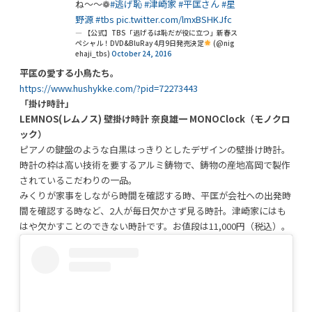
ね〜〜❁
#逃げ恥
#津崎家
#平匡さん
#星
野源
#tbs
pic.twitter.com/lmxBSHKJfc
— 【公式】TBS「逃げるは恥だが役に立つ」新春ス
ペシャル！DVD&BluRay 4月9日発売決定
(@nig
ehaji_tbs)
October 24, 2016
平匡の愛する小鳥たち。
https://www.hushykke.com/?pid=72273443
「掛け時計」
LEMNOS(レムノス) 壁掛け時計 奈良雄一 MONOClock（モノクロ
ック）
ピアノの鍵盤のような白黒はっきりとしたデザインの壁掛け時計。
時計の枠は高い技術を要するアルミ鋳物で、鋳物の産地高岡で製作
されているこだわりの一品。
みくりが家事をしながら時間を確認する時、平匡が会社への出発時
間を確認する時など、2人が毎日欠かさず見る時計。津崎家にはも
はや欠かすことのできない時計です。お値段は11,000円（税込）。