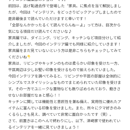
前回は、逃げ恥過去作で登場した〝家具〟に焦点を当て解説しまし
たが、今回は〝インテリア〟をどっさりピックアップしましたので
是非最後まで読んでいただけますと幸いです！
「全部なんかかったるくて読んでらんねーよ」って方は、目次から
気になる項目だけ読んでくださいな♪
家具編では、ダイニング、リビング、キッチンなど項目分けして紹
利用規約
プライバシーポリシー
介しましたが、今回のインテリア編でも同様に紹介していきます！
家具編をまだ見ていないという方は是非こちらもチェックしてみて
COPYRIGHT © AZSQUARE. ALL RIGHTS RESERVED
くださいね
家具は、リビングやキッチンのものは柔らかい印象を受けた一方、
平匡周辺は少しお堅い印象を受けるもので揃えられていました。
今回インテリアを調べてみると、リビングや平匡の部屋は全体的に
シンプルでスタイリッシュなものでまとめられていた印象を受けま
す。その一方でユニークな置物なども散りばめられており、飽きさ
せないお部屋だなぁと感心！！
キッチンに関しては機能性と意匠性を兼ね備え、実用性に優れたア
イテムに富んでいる印象を受けました。また、所々にクマ好きのみ
くるらしさも見え、調べていて非常に面白かったです（笑）。
さて、前置きはこのへんで終わりにし、以下、津崎家で使われてい
るインテリアを一緒に見ていきましょう！