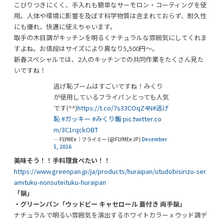
こびりつきにくく、手入れも簡単なサーモロン・コーティングを使
用。人体や環境に影響を及ぼす科学物質は含まれておらず、耐久性
にも優れ、快適に使えちゃいます。
取手の木目調がキッチンを明るくナチュラルな雰囲気にしてくれま
すよね。お値段はサイズにより異なり5,500円～。
新春スペシャルでは、2人のキッチンでの共同作業をたくさん見た
いですね！
逃げ恥ブームはすごいですね！みくり
が使用しているフライパンとっても人気
です(^^)
https://t.co/7s33COqZ4N
#逃げ
恥
#ガッキー
#みくり飯
pic.twitter.co
m/3C1rqckOBT
— FLYMEe｜フライミー (@FLYMEeJP)
December
5, 2016
美味そう！！手料理食べたい！！
https://www.greenpan.jp/ja/products/huraipan/utudobisirizu-ser
amituku-nonsuteituku-huraipan
「鍋」
・グリーンパン「ウッドビー キャセロール 蓋付き 両手鍋」
ナチュラルで明るい雰囲気を演出するホワイトカラーｘウッド調デ