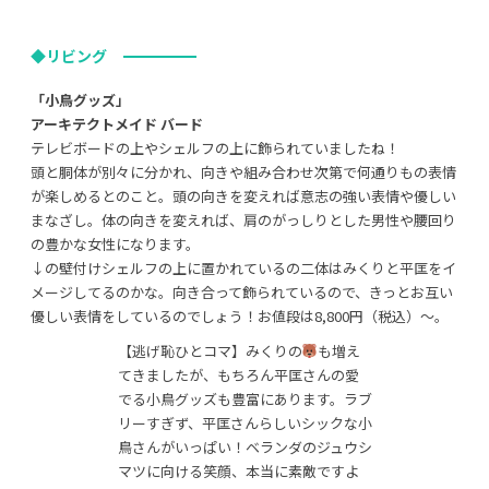
◆リビング
「小鳥グッズ」
アーキテクトメイド バード
テレビボードの上やシェルフの上に飾られていましたね！
頭と胴体が別々に分かれ、向きや組み合わせ次第で何通りもの表情
が楽しめるとのこと。頭の向きを変えれば意志の強い表情や優しい
まなざし。体の向きを変えれば、肩のがっしりとした男性や腰回り
の豊かな女性になります。
↓の壁付けシェルフの上に置かれているの二体はみくりと平匡をイ
メージしてるのかな。向き合って飾られているので、きっとお互い
優しい表情をしているのでしょう！お値段は8,800円（税込）～。
【逃げ恥ひとコマ】みくりの
も増え
てきましたが、もちろん平匡さんの愛
でる小鳥グッズも豊富にあります。ラブ
リーすぎず、平匡さんらしいシックな小
鳥さんがいっぱい！ベランダのジュウシ
マツに向ける笑顔、本当に素敵ですよ