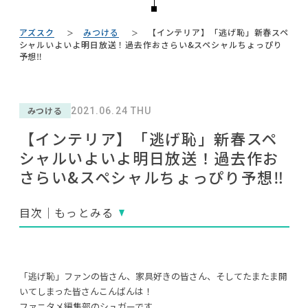
#テレワーク
#チェア
#材木屋のおやじとせがれ
NEWS
#中村アン
#大塚家具
#フェリシモ
アズスク
みつける
【インテリア】「逃げ恥」新春スペ
#インテリアコーディネート
#展示会
ABOUT
#田中みな実
シャルいよいよ明日放送！過去作おさらい&スペシャルちょっぴり
#ニトリ
予想‼
#unico
#アダル
#オフィスチェア
#2022 夏ドラマ
#インダストリアルスタイル
CONTACT
#インテリアの法則
#2022 秋ドラマ
#木図鑑
#無印良品
#岸井ゆきの
#カリモク家具
みつける
2021.06.24 THU
#タンスのゲン
#波瑠
【インテリア】「逃げ恥」新春スペ
#DINOS CORPORATION
#家具
#照明
#ヤマソロ
#関家具
シャルいよいよ明日放送！過去作お
#インテリアスタイリングの法則
さらい&スペシャルちょっぴり予想‼
目次｜もっとみる
利用規約
プライバシーポリシー
CLOSE
COPYRIGHT © AZSQUARE. ALL RIGHTS RESERVED
「逃げ恥」ファンの皆さん、家具好きの皆さん、そしてたまたま開
いてしまった皆さんこんばんは！
ファニタメ編集部のシュガーです。