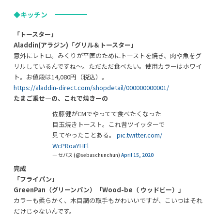
◆キッチン
「トースター」
Aladdin(アラジン)「グリル＆トースター」
意外にレトロ。みくりが平匡のためにトーストを焼き、肉や魚をグ
リルしているんですね～。ただただ食べたい。使用カラーはホワイ
ト。お値段は14,080円（税込）。
https://aladdin-direct.com/shopdetail/000000000001/
たまご乗せ―の、これで焼きーの
佐藤健がCMでやってて食べたくなった
目玉焼きトースト。これ昔ツイッターで
見てやったことある。
pic.twitter.com/
WcPRoaYHFl
— セバス (@sebaschunchun)
April 15, 2020
完成
「フライパン」
GreenPan（グリーンパン）「Wood-be（ ウッドビー）」
カラーも柔らかく、木目調の取手もかわいいですが、こいつはそれ
だけじゃないんです。