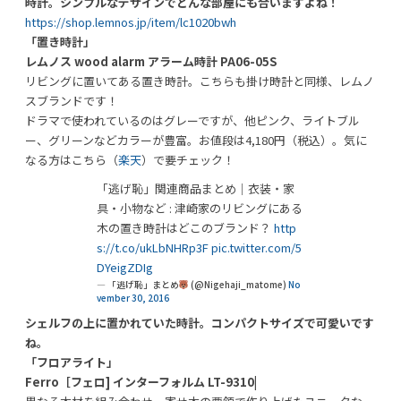
時計。シンプルなデザインでどんな部屋にも合いますよね！
https://shop.lemnos.jp/item/lc1020bwh
「置き時計」
レムノス wood alarm アラーム時計 PA06-05S
リビングに置いてある置き時計。こちらも掛け時計と同様、レムノ
スブランドです！
ドラマで使われているのはグレーですが、他ピンク、ライトブル
ー、グリーンなどカラーが豊富。お値段は4,180円（税込）。気に
なる方はこちら（
楽天
）で要チェック！
「逃げ恥」関連商品まとめ｜衣装・家
具・小物など : 津崎家のリビングにある
木の置き時計はどこのブランド？
http
s://t.co/ukLbNHRp3F
pic.twitter.com/5
DYeigZDIg
— 「逃げ恥」まとめ
(@Nigehaji_matome)
No
vember 30, 2016
シェルフの上に置かれていた時計。コンパクトサイズで可愛いです
ね。
「フロアライト」
Ferro［フェロ] インターフォルム LT-9310|