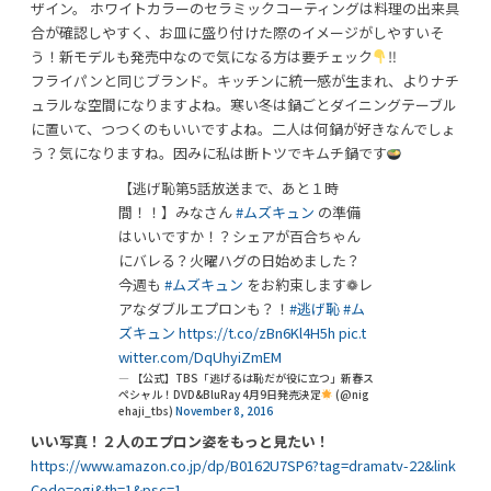
ザイン。 ホワイトカラーのセラミックコーティングは料理の出来具
合が確認しやすく、お皿に盛り付けた際のイメージがしやすいそ
う！新モデルも発売中なので気になる方は要チェック
‼
フライパンと同じブランド。キッチンに統一感が生まれ、よりナチ
ュラルな空間になりますよね。寒い冬は鍋ごとダイニングテーブル
に置いて、つつくのもいいですよね。二人は何鍋が好きなんでしょ
う？気になりますね。因みに私は断トツでキムチ鍋です
【逃げ恥第5話放送まで、あと１時
間！！】みなさん
#ムズキュン
の準備
はいいですか！？シェアが百合ちゃん
にバレる？火曜ハグの日始めました？
今週も
#ムズキュン
をお約束します❁レ
アなダブルエプロンも？！
#逃げ恥
#ム
ズキュン
https://t.co/zBn6Kl4H5h
pic.t
witter.com/DqUhyiZmEM
— 【公式】TBS「逃げるは恥だが役に立つ」新春ス
ペシャル！DVD&BluRay 4月9日発売決定
(@nig
ehaji_tbs)
November 8, 2016
いい写真！２人のエプロン姿をもっと見たい！
https://www.amazon.co.jp/dp/B0162U7SP6?tag=dramatv-22&link
Code=ogi&th=1&psc=1