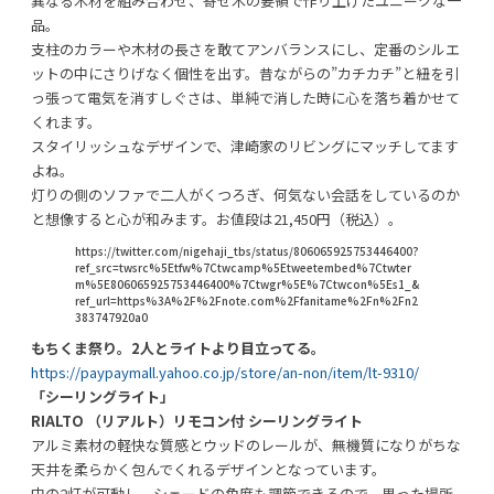
異なる木材を組み合わせ、寄せ木の要領で作り上げたユニークな一
品。
支柱のカラーや木材の長さを敢てアンバランスにし、定番のシルエ
ットの中にさりげなく個性を出す。昔ながらの”カチカチ”と紐を引
っ張って電気を消すしぐさは、単純で消した時に心を落ち着かせて
くれます。
スタイリッシュなデザインで、津崎家のリビングにマッチしてます
よね。
灯りの側のソファで二人がくつろぎ、何気ない会話をしているのか
と想像すると心が和みます。お値段は21,450円（税込）。
https://twitter.com/nigehaji_tbs/status/806065925753446400?
ref_src=twsrc%5Etfw%7Ctwcamp%5Etweetembed%7Ctwter
m%5E806065925753446400%7Ctwgr%5E%7Ctwcon%5Es1_&
ref_url=https%3A%2F%2Fnote.com%2Ffanitame%2Fn%2Fn2
383747920a0
もちくま祭り。2人とライトより目立ってる。
https://paypaymall.yahoo.co.jp/store/an-non/item/lt-9310/
「シーリングライト」
RIALTO （リアルト）リモコン付 シーリングライト
アルミ素材の軽快な質感とウッドのレールが、無機質になりがちな
天井を柔らかく包んでくれるデザインとなっています。
中の2灯が可動し、シェードの角度も調節できるので、思った場所