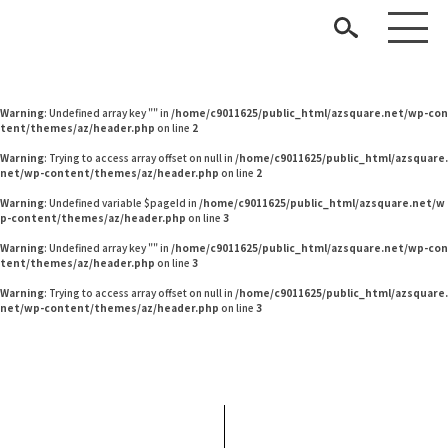
Warning
: Undefined variable $pageId in
/home/c9011625/public_html/azsquare.net/w
p-content/themes/az/header.php
on line
2
Warning
: Undefined variable $pageId in
/home/c9011625/public_html/azsquare.net/w
p-content/themes/az/header.php
on line
2
Warning
: Undefined array key "" in
/home/c9011625/public_html/azsquare.net/wp-con
tent/themes/az/header.php
on line
2
Warning
: Trying to access array offset on null in
/home/c9011625/public_html/azsquare.
net/wp-content/themes/az/header.php
on line
2
Warning
: Undefined variable $pageId in
/home/c9011625/public_html/azsquare.net/w
p-content/themes/az/header.php
on line
3
見つける
Warning
: Undefined array key "" in
/home/c9011625/public_html/azsquare.net/wp-con
tent/themes/az/header.php
on line
3
知る
TAG LIST
Warning
: Trying to access array offset on null in
/home/c9011625/public_html/azsquare.
net/wp-content/themes/az/header.php
on line
3
楽しむ
#KEYUCA
#大川家具
#河淳
#石田ゆり子
#2022 春ドラマ
#映画
#コメリ
#コクヨ
#ファニタメ
#IKEA
#テーブル
#一枚板
#間宮祥太朗
#おすすめ
#良品計画
ARCHIVE
#岡崎製材
#サステナブル
#ACTUS
#ソファ
#MoMA
#IDÉE