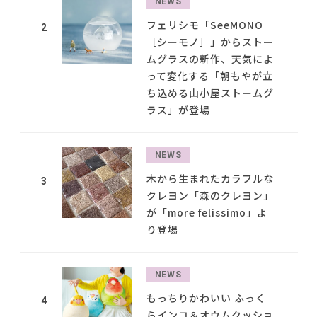
NEWS
フェリシモ「SeeMONO
2
［シーモノ］」からストー
ムグラスの新作、天気によ
って変化する「朝もやが立
ち込める山小屋ストームグ
ラス」が登場
NEWS
木から生まれたカラフルな
3
クレヨン「森のクレヨン」
が「more felissimo」よ
り登場
NEWS
もっちりかわいい ふっく
4
らインコ＆オウムクッショ