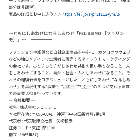
→うち84円は「フェリシモ小鳥基金」として運用されます。（基金
部分は非課税）
商品の詳細とお申し込み＞＞
https://feli.jp/s/pr211124ym/2/
～ともにしあわせになるしあわせ「FELISSIMO ［フェリシ
モ］」～
ファッションや雑貨など自社企画商品を中心に、カタログやウェブ
などの独自メディアで生活者に販売するダイレクトマーケティング
の会社です。ひとりひとりがしあわせ共創の担い手となること、人
をしあわせにすること、自然・社会・人としあわせになること。そ
れらの経験価値をコアバリューとした「ともにしあわせになるしあ
わせ」を具現化する“事業性”“独創性”“社会性”の３つが交わる領域
での事業活動を行っています。
― 会社概要 ―
社名 : 株式会社フェリシモ
本社所在地 : 〒650-0041 神戸市中央区新港町7番1号
代表者 : 代表取締役社長 矢崎和彦
証券コード : 東証1部3396
創立 : 1965年5月