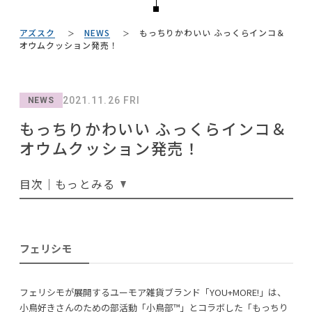
#木図鑑
#ニトリ
#大塚家具
#カリモク家具
NEWS
#ソファ
#ヤマソロ
#インテリアの法則
#河淳
アズスク
NEWS
もっちりかわいい ふっくらインコ＆
#タンスのゲン
#映画
#アダル
#中村アン
ABOUT
#一枚板
オウムクッション発売！
#家具
#チェア
#DINOS CORPORATION
#照明
#関家具
#2022 夏ドラマ
#波瑠
#サステナブル
CONTACT
#unico
#IKEA
#展示会
#良品計画
#テーブル
#おすすめ
2021.11.26 FRI
NEWS
#無印良品
#岡崎製材
#間宮祥太朗
#2022 春ドラマ
#MoMA
もっちりかわいい ふっくらインコ＆
#コメリ
#インダストリアルスタイル
#田中みな実
#IDÉE
オウムクッション発売！
#テレワーク
#2022 秋ドラマ
#フェリシモ
#岸井ゆきの
目次｜もっとみる
利用規約
プライバシーポリシー
CLOSE
フェリシモ
COPYRIGHT © AZSQUARE. ALL RIGHTS RESERVED
フェリシモが展開するユーモア雑貨ブランド「YOU+MORE!」は、
小鳥好きさんのための部活動「小鳥部™」とコラボした「もっちり