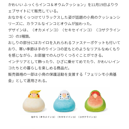
かわいい ふっくらインコ＆オウムクッション」を
11月19日よりウ
ェブサイトにて販売している。
おなかをくっつけてリラックスした姿が話題の小鳥のクッションシ
リーズに、カラフルなインコとオウムが加わった。
デザインは、〈オカメインコ〉〈セキセイインコ〉〈コザクライン
利用規約
プライバシーポリシー
コ〉の3種類。
おしりの部分にはカイロを入れられるファスナーポケットも付いて
おり、寒い季節は手のりインコの足もとのようなリアルなぬくもり
COPYRIGHT © AZSQUARE. ALL RIGHTS RESERVED
を感じながら、お部屋でのんびりくつろぐことができる。
インテリアとして飾ったり、ひざに乗せてめでたり、かわいいイン
コたちとの暮らしを楽しめる商品だ。
販売価格の一部は小鳥の保護活動を支援する「フェリシモ小鳥基
金」として運用される。
左から〈オカメインコ〉〈セキセイインコ〉〈コザクラインコ〉