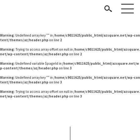
Warning
: Undefined variable $pageId in
/home/c9011625/public_html/azsquare.net/w
p-content/themes/az/header.php
on line
2
Warning
: Undefined variable $pageId in
/home/c9011625/public_html/azsquare.net/w
p-content/themes/az/header.php
on line
2
Warning
: Undefined array key "" in
/home/c9011625/public_html/azsquare.net/wp-con
tent/themes/az/header.php
on line
2
Warning
: Trying to access array offset on null in
/home/c9011625/public_html/azsquare.
net/wp-content/themes/az/header.php
on line
2
Warning
: Undefined variable $pageId in
/home/c9011625/public_html/azsquare.net/w
p-content/themes/az/header.php
on line
3
見つける
Warning
: Undefined array key "" in
/home/c9011625/public_html/azsquare.net/wp-con
tent/themes/az/header.php
on line
3
知る
TAG LIST
Warning
: Trying to access array offset on null in
/home/c9011625/public_html/azsquare.
net/wp-content/themes/az/header.php
on line
3
楽しむ
#ファニタメ
#コクヨ
#石田ゆり子
#オフィスチェア
#KEYUCA
#インテリアスタイリングの法則
#大川家具
#材木屋のおやじとせがれ
ARCHIVE
#ACTUS
#インテリアコーディネート