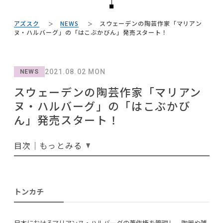
#タンスのゲン
#ファニタメ
#コメリ
NEWS
#テレワーク
#unico
#石田ゆり子
#波瑠
#2022 秋ドラマ
#ソファ
アズスク
NEWS
スウェーデンの陶芸作家「マリアン
#岡崎製材
#テーブル
ABOUT
ヌ・ハルバーグ」の「はこぶかびん」発売スタート！
#DINOS CORPORATION
#サステナブル
#岸井ゆきの
#ニトリ
#ACTUS
#映画
#中村アン
#IDÉE
#照明
#インテリアスタイリングの法則
CONTACT
#インテリアの法則
2021.08.02 MON
NEWS
#材木屋のおやじとせがれ
#ヤマソロ
#大川家具
#河淳
#間宮祥太朗
#カリモク家具
スウェーデンの陶芸作家「マリアン
#良品計画
#IKEA
#家具
#アダル
#田中みな実
#コクヨ
#2022 夏ドラマ
ヌ・ハルバーグ」の「はこぶかび
ん」発売スタート！
目次｜もっとみる
利用規約
プライバシーポリシー
CLOSE
COPYRIGHT © AZSQUARE. ALL RIGHTS RESERVED
トンカチ
日本におけるマリアンヌ・ハルバーグの著作権を管理し、陶器や雑