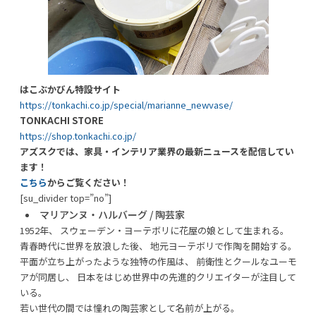
はこぶかびん特設サイト
https://tonkachi.co.jp/special/marianne_newvase/
TONKACHI STORE
https://shop.tonkachi.co.jp/
アズスクでは、家具・インテリア業界の最新ニュースを配信してい
ます！
こちら
からご覧ください！
[su_divider top=”no”]
マリアンヌ・ハルバーグ / 陶芸家
1952年、 スウェーデン・ヨーテボリに花屋の娘として生まれる。
青春時代に世界を放浪した後、 地元ヨーテボリで作陶を開始する。
平面が立ち上がったような独特の作風は、 前衛性とクールなユーモ
アが同居し、 日本をはじめ世界中の先進的クリエイターが注目して
いる。
若い世代の間では憧れの陶芸家として名前が上がる。