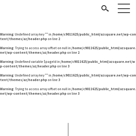
Warning
: Undefined variable $pageId in
/home/c9011625/public_html/azsquare.net/w
p-content/themes/az/header.php
on line
2
Warning
: Undefined variable $pageId in
/home/c9011625/public_html/azsquare.net/w
p-content/themes/az/header.php
on line
2
Warning
: Undefined array key "" in
/home/c9011625/public_html/azsquare.net/wp-con
tent/themes/az/header.php
on line
2
Warning
: Trying to access array offset on null in
/home/c9011625/public_html/azsquare.
net/wp-content/themes/az/header.php
on line
2
Warning
: Undefined variable $pageId in
/home/c9011625/public_html/azsquare.net/w
p-content/themes/az/header.php
on line
3
見つける
Warning
: Undefined array key "" in
/home/c9011625/public_html/azsquare.net/wp-con
tent/themes/az/header.php
on line
3
知る
TAG LIST
Warning
: Trying to access array offset on null in
/home/c9011625/public_html/azsquare.
net/wp-content/themes/az/header.php
on line
3
楽しむ
#おすすめ
#無印良品
#オフィスチェア
#インテリアコーディネート
#MoMA
#一枚板
#木図鑑
#KEYUCA
#インダストリアルスタイル
#チェア
#関家具
#展示会
#フェリシモ
#2022 春ドラマ
ARCHIVE
#大塚家具