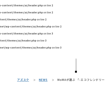
wp-content/themes/az/header.php
on line
2
wp-content/themes/az/header.php
on line
2
ntent/themes/az/header.php
on line
2
.net/wp-content/themes/az/header.php
on line
2
wp-content/themes/az/header.php
on line
3
ntent/themes/az/header.php
on line
3
.net/wp-content/themes/az/header.php
on line
3
TAG LIST
アズスク
NEWS
MoMAが選ぶ 「-エコフレンドリ
#良品計画
#家具
#ヤマソロ
#IKEA
#テレ
#岸井ゆきの
#照明
#タンスのゲン
#unico
#DINOS CORPORATIO
#ACTUS
#ニトリ
#イン
#コクヨ
#材木屋のおやじとせがれ
#2022 春ドラマ
#MoMA
#大川家具
#岡崎製材
#サス