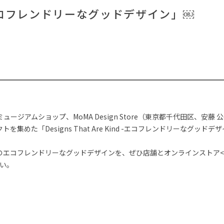
#インテリアコーディネート
#ソファ
#間宮祥太朗
#IDÉE
#河
エコフレンドリーなグッドデザイン」￼
#KEYUCA
#木図鑑
#
#展示会
#中村アン
#フェリシモ
#ファニタメ
#インテリアスタイリン
#波瑠
#大塚家具
#チェア
#無印良品
#映画
#関家
#田中みな実
#2022 秋ドラマ
#2022 夏ドラマ
CLOSE
ュージアムショップ、MoMA Design Store（東京都千代田区、安藤
めた「Designs That Are Kind -エコフレンドリーなグッドデザ
のエコフレンドリーなグッドデザインを、ぜひ店舗とオンラインストア
い。