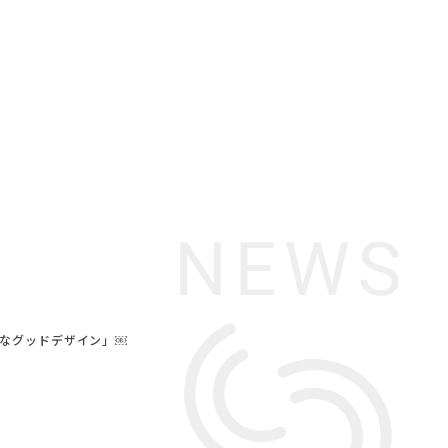
ーなグッドデザイン」￼
ワーク
#アダル
N
#インダストリアルスタイル
テリアの法則
テナブル