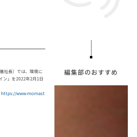
淳
#テーブル
#一枚板
おすすめ
#カリモク家具
グの法則
#コメリ
具
#石田ゆり子
#オフィスチェア
編集部のおすすめ
 公基社長）では、環境に
イン」を2022年2月1日
<
https://www.momast