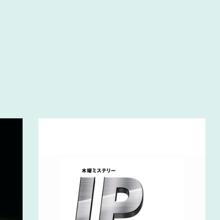
#木図鑑
マ
リングの法則
#大塚家具
#関家具
EA