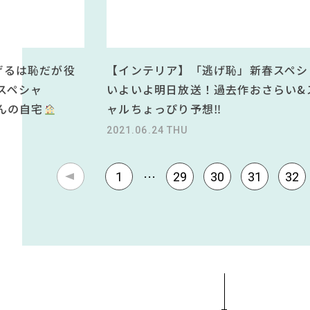
げるは恥だが役
【インテリア】「逃げ恥」新春スペシ
スペシャ
いよいよ明日放送！過去作おさらい&
んの自宅
ャルちょっぴり予想‼
2021.06.24 THU
…
1
29
30
31
32