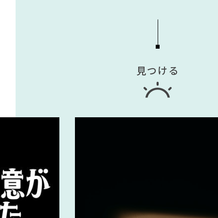
見つける
TAG LIST
#DINOS CORPORATION
#2022 夏ドラ
#サステナブル
#インテリアスタイ
#インテリアの法則
#映画
#ニトリ
#unico
#家具
#中村アン
#材木屋のおやじとせがれ
#波瑠
#IK
#間宮祥太朗
#オフィスチェア
#一枚板
#岸井ゆきの
#岡崎製材
#テーブル