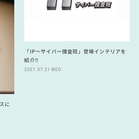
 春ドラマ
#テレワーク
#ACTUS
計画
ソファ
#フェリシモ
#田中みな実
ニタメ
#展示会
#アダル
「IP～サイバー捜査班」登場インテリアを
紹介‼
2021.07.21 WED
スに