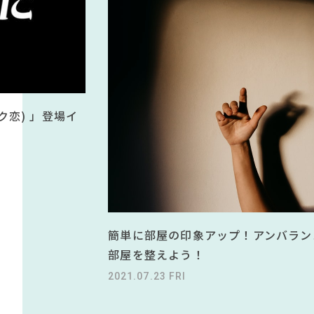
#2022
#インテリアコーディネート
#河淳
#石田ゆり子
#タンスのゲン
#KEYUCA
#MoMA
#良品
#IDÉE
#大川家具
#2022 秋ドラマ
#
#照明
#インダストリアルスタイル
#おすすめ
#ファ
#ヤマソロ
#チェア
#カリモク家具
#無印良品
#コメリ
#コクヨ
ク恋) 」登場イ
CLOSE
簡単に部屋の印象アップ！アンバラン
部屋を整えよう！
2021.07.23 FRI