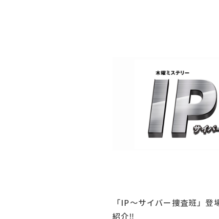
「IP～サイバー捜査班」登
紹介‼