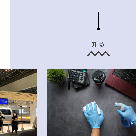
知る
TAG LIST
#ACTUS
#映画
#テレワーク
#202
#岡崎製材
#田中みな実
#インテリアの法則
#良品計画
#ヤ
#材木屋のおやじとせがれ
#木図鑑
#タンスのゲン
#2022 秋ドラマ
#IKE
#展示会
#ソフ
#オフィスチェア
#石田ゆり子
#一枚板
#河淳
#岸井ゆきの