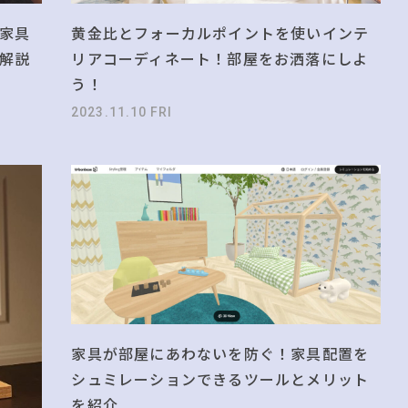
の法則
#大塚家具
#チェア
黄金比とフォーカルポイントを使いインテ
家具
E
#コメリ
#間宮祥太朗
リアコーディネート！部屋をお洒落にしよ
解説
EYUCA
#ニトリ
う！
2023.11.10 FRI
家具が部屋にあわないを防ぐ！家具配置を
シュミレーションできるツールとメリット
を紹介