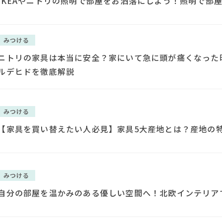
IKEAやニトリの照明で部屋をお洒落にしよう！照明で部
みつける
ニトリの家具は本当に安全？家にいて急に頭が痛くなった
ルデヒドを徹底解説
みつける
【家具を買い替えたい人必見】家具5大産地とは？産地の
みつける
自分の部屋を温かみのある優しい空間へ！北欧インテリア