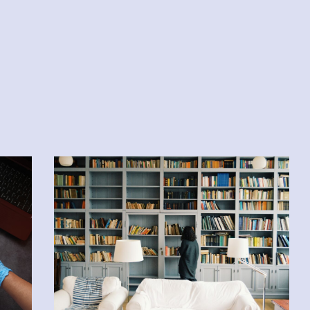
2 夏ドラマ
マソロ
#unico
#中村アン
A
#サステナブル
#コクヨ
ァ
#フェリシモ