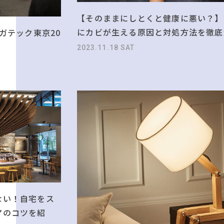
#ファニタメ
#インテリアスタイリング
#おすすめ
#DINOS CORPORATION
#MoMA
【そのままにしとくと健康に悪い？】
#IDÉ
#家具
#関家具
#インテリアコーディネート
#アダル
#照明
にカビが生える原因と対処方法を徹底
ガテック東京20
#2022 春ドラマ
#K
#大川家具
#カリモク家具
#テーブル
2023.11.18 SAT
#無印良品
#インダストリアルスタイル
#波瑠
CLOSE
ない！自宅をス
アのコツを紹